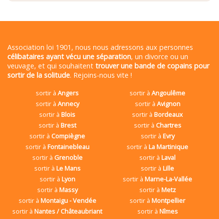
Association loi 1901, nous nous adressons aux personnes
célibataires ayant vécu une séparation
, un divorce ou un
veuvage, et qui souhaitent
trouver une bande de copains pour
sortir de la solitude
. Rejoins-nous vite !
sortir à
Angers
sortir à
Angoulême
sortir à
Annecy
sortir à
Avignon
sortir à
Blois
sortir à
Bordeaux
sortir à
Brest
sortir à
Chartres
sortir à
Compiègne
sortir à
Evry
sortir à
Fontainebleau
sortir à
La Martinique
sortir à
Grenoble
sortir à
Laval
sortir à
Le Mans
sortir à
Lille
sortir à
Lyon
sortir à
Marne-La-Vallée
sortir à
Massy
sortir à
Metz
sortir à
Montaigu - Vendée
sortir à
Montpellier
sortir à
Nantes / Châteaubriant
sortir à
Nîmes