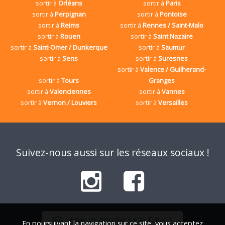
sortir à
Orléans
sortir à
Paris
sortir à
Perpignan
sortir à
Pontoise
sortir à
Reims
sortir à
Rennes / Saint-Malo
sortir à
Rouen
sortir à
Saint Nazaire
sortir à
Saint-Omer / Dunkerque
sortir à
Saumur
sortir à
Sens
sortir à
Suresnes
sortir à
Valence / Guilherand-
sortir à
Tours
Granges
sortir à
Valenciennes
sortir à
Vannes
sortir à
Vernon / Louviers
sortir à
Versailles
Suivez-nous aussi sur les réseaux sociaux !
Envie de discuter sur le Tchat ?
En poursuivant la navigation sur ce site, vous acceptez