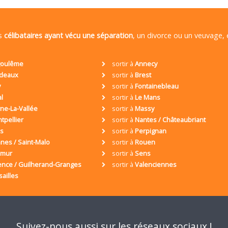
es
célibataires ayant vécu une séparation
, un divorce ou un veuvage,
oulême
sortir à
Annecy
deaux
sortir à
Brest
y
sortir à
Fontainebleau
al
sortir à
Le Mans
ne-La-Vallée
sortir à
Massy
tpellier
sortir à
Nantes / Châteaubriant
is
sortir à
Perpignan
nes / Saint-Malo
sortir à
Rouen
umur
sortir à
Sens
ence / Guilherand-Granges
sortir à
Valenciennes
sailles
Suivez-nous aussi sur les réseaux sociaux !