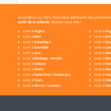
Association loi 1901, nous nous adressons aux personn
sortir de la solitude
. Rejoins-nous vite !
sortir à
Angers
sortir à
Ang
sortir à
Blois
sortir à
Bor
sortir à
Compiègne
sortir à
Evr
sortir à
Grenoble
sortir à
Lav
sortir à
Lyon
sortir à
Mar
sortir à
Montaigu - Vendée
sortir à
Mon
sortir à
Orléans
sortir à
Par
sortir à
Reims
sortir à
Ren
sortir à
Saint-Omer / Dunkerque
sortir à
Sa
sortir à
Tours
sortir à
Val
sortir à
Vernon / Louviers
sortir à
Ver