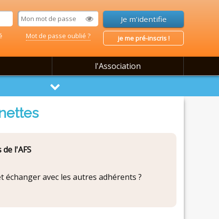
é
Mot de passe oublié ?
je me pré-inscris !
l'Association
nettes
 de l'AFS
 et échanger avec les autres adhérents ?