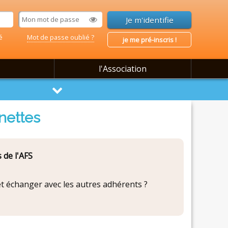
é
Mot de passe oublié ?
je me pré-inscris !
l'Association
nettes
 de l'AFS
 et échanger avec les autres adhérents ?