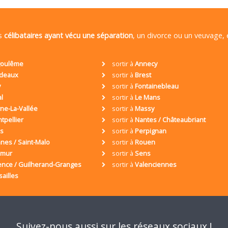
es
célibataires ayant vécu une séparation
, un divorce ou un veuvage,
oulême
sortir à
Annecy
deaux
sortir à
Brest
y
sortir à
Fontainebleau
al
sortir à
Le Mans
ne-La-Vallée
sortir à
Massy
tpellier
sortir à
Nantes / Châteaubriant
is
sortir à
Perpignan
nes / Saint-Malo
sortir à
Rouen
umur
sortir à
Sens
ence / Guilherand-Granges
sortir à
Valenciennes
sailles
Suivez-nous aussi sur les réseaux sociaux !