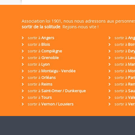
Association loi 1901, nous nous adressons aux personn
sortir de la solitude
. Rejoins-nous vite !
sortir à
Angers
sortir à
Ang
sortir à
Blois
sortir à
Bor
sortir à
Compiègne
sortir à
Evr
sortir à
Grenoble
sortir à
Lav
sortir à
Lyon
sortir à
Mar
sortir à
Montaigu - Vendée
sortir à
Mon
sortir à
Orléans
sortir à
Par
sortir à
Reims
sortir à
Ren
sortir à
Saint-Omer / Dunkerque
sortir à
Sa
sortir à
Tours
sortir à
Val
sortir à
Vernon / Louviers
sortir à
Ver