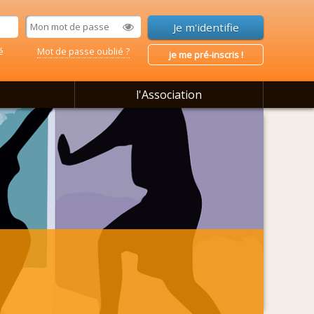
é
Mot de passe oublié ?
je me pré-inscris !
l'Association