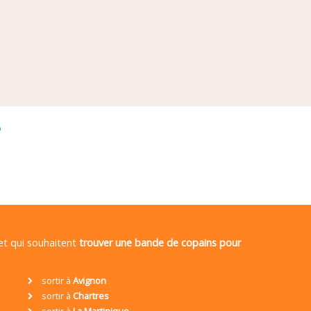
é
 et qui souhaitent
trouver une bande de copains pour
sortir à
Avignon
sortir à
Chartres