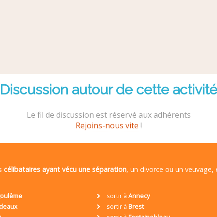
Discussion autour de cette activit
Le fil de discussion est réservé aux adhérents
Rejoins-nous vite
!
es
célibataires ayant vécu une séparation
, un divorce ou un veuvage,
oulême
sortir à
Annecy
deaux
sortir à
Brest