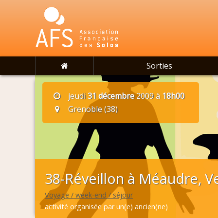
Sorties
jeudi
31 décembre
2009 à
18h00
Grenoble (38)
38-Réveillon à Méaudre, V
Voyage / week-end / séjour
activité organisée par un(e) ancien(ne)