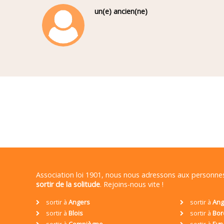
un(e) ancien(ne)
Association loi 1901, nous nous adressons aux personn
sortir de la solitude
. Rejoins-nous vite !
sortir à
Angers
sortir à
Ang
sortir à
Blois
sortir à
Bor