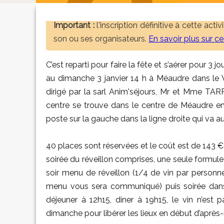
Important :
l'inscription définitive à cette act
son ou ses organisateurs.
En savoir plus sur c
C’est reparti pour faire la fête et s’aérer pour 3 
au dimanche 3 janvier 14 h à Méaudre dans le
dirigé par la sarl Anim'séjours, Mr et Mme TA
centre se trouve dans le centre de Méaudre ent
poste sur la gauche dans la ligne droite qui va
40 places sont réservées et le coût est de 143 
soirée du réveillon comprises, une seule formule p
soir menu de réveillon (1/4 de vin par person
menu vous sera communiqué) puis soirée dansant
déjeuner à 12h15, diner à 19h15, le vin n’est 
dimanche pour libérer les lieux en début d’après-