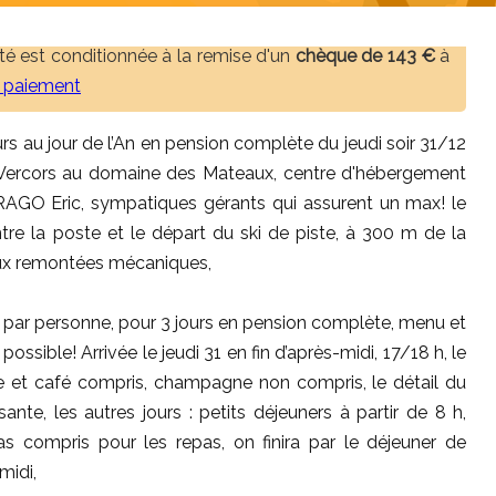
ivité est conditionnée à la remise d'un
chèque de 143 €
à
e paiement
jours au jour de l’An en pension complète du jeudi soir 31/12
 Vercors au domaine des Mateaux, centre d'hébergement
RRAGO Eric, sympatiques gérants qui assurent un max! le
re la poste et le départ du ski de piste, à 300 m de la
 aux remontées mécaniques,
€ par personne, pour 3 jours en pension complète, menu et
ossible! Arrivée le jeudi 31 en fin d’après-midi, 17/18 h, le
ne et café compris, champagne non compris, le détail du
e, les autres jours : petits déjeuners à partir de 8 h,
pas compris pour les repas, on finira par le déjeuner de
midi,