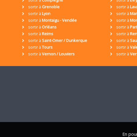
sortir à
Compiègne
sortir à
Evr
sortir à
Grenoble
sortir à
Lav
sortir à
Lyon
sortir à
Mar
sortir à
Montaigu - Vendée
sortir à
Mon
sortir à
Orléans
sortir à
Par
sortir à
Reims
sortir à
Ren
sortir à
Saint-Omer / Dunkerque
sortir à
Sa
sortir à
Tours
sortir à
Val
sortir à
Vernon / Louviers
sortir à
Ver
En pour