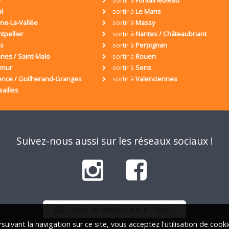
y
sortir à
Fontainebleau
al
sortir à
Le Mans
ne-La-Vallée
sortir à
Massy
tpellier
sortir à
Nantes / Châteaubriant
is
sortir à
Perpignan
nes / Saint-Malo
sortir à
Rouen
umur
sortir à
Sens
ence / Guilherand-Granges
sortir à
Valenciennes
sailles
Suivez-nous aussi sur les réseaux sociaux !
Envie de discuter sur le Tchat ?
suivant la navigation sur ce site, vous acceptez l'utilisation de cook