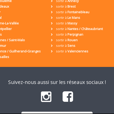
oulême
sortir à
Annecy
deaux
sortir à
Brest
y
sortir à
Fontainebleau
al
sortir à
Le Mans
ne-La-Vallée
sortir à
Massy
tpellier
sortir à
Nantes / Châteaubriant
is
sortir à
Perpignan
nes / Saint-Malo
sortir à
Rouen
umur
sortir à
Sens
ence / Guilherand-Granges
sortir à
Valenciennes
sailles
Suivez-nous aussi sur les réseaux sociaux !