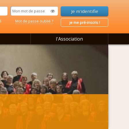
é
Mot de passe oublié ?
je me pré-inscris !
l'Association