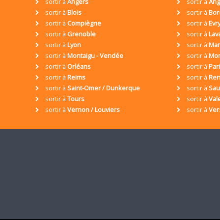
sortir à
Angers
sortir à
Ang
sortir à
Blois
sortir à
Bor
sortir à
Compiègne
sortir à
Evr
sortir à
Grenoble
sortir à
Lav
sortir à
Lyon
sortir à
Mar
sortir à
Montaigu - Vendée
sortir à
Mon
sortir à
Orléans
sortir à
Par
sortir à
Reims
sortir à
Ren
sortir à
Saint-Omer / Dunkerque
sortir à
Sa
sortir à
Tours
sortir à
Val
sortir à
Vernon / Louviers
sortir à
Ver