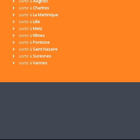
sortir à
Avignon
sortir à
Chartres
sortir à
La Martinique
sortir à
Lille
sortir à
Metz
sortir à
Nîmes
sortir à
Pontoise
sortir à
Saint Nazaire
sortir à
Suresnes
sortir à
Vannes