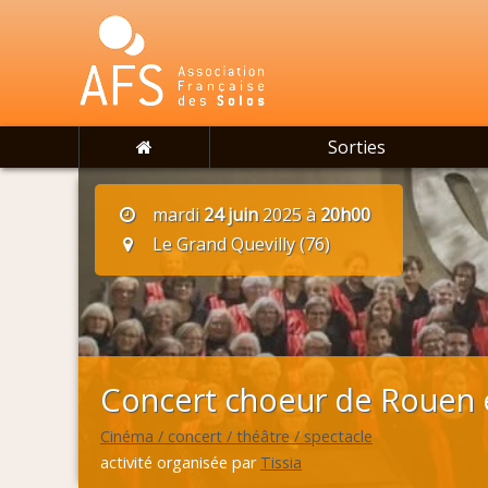
Sorties
mardi
24 juin
2025 à
20h00
Le Grand Quevilly (76)
Concert choeur de Rouen 
Cinéma / concert / théâtre / spectacle
activité organisée par
Tissia