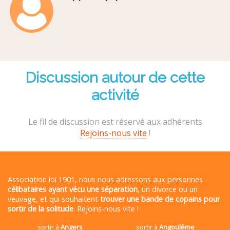
Discussion autour de cette
activité
Le fil de discussion est réservé aux adhérents
Rejoins-nous vite
!
Association loi 1901, nous nous adressons aux personnes
célibataires ayant vécu une séparation
, un divorce ou un
veuvage, et qui souhaitent
trouver une bande de copains pour
sortir de la solitude
. Rejoins-nous vite !
sortir à
Angers
sortir à
Angoulême