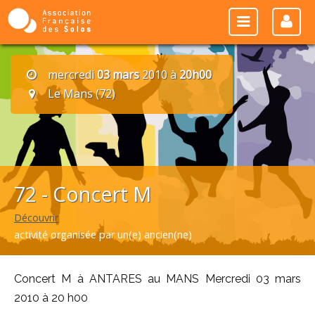
mercredi
03 mars
2010 à
20h00
Le Mans (72)
72 - Concert M
Découvrir
activité organisée par un(e) ancien(ne)
Concert M à ANTARES au MANS Mercredi 03 mars
2010 à 20 h00