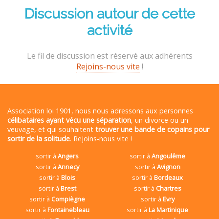
Discussion autour de cette
activité
Le fil de discussion est réservé aux adhérents
Rejoins-nous vite
!
Association loi 1901, nous nous adressons aux personnes
célibataires ayant vécu une séparation
, un divorce ou un
veuvage, et qui souhaitent
trouver une bande de copains pour
sortir de la solitude
. Rejoins-nous vite !
sortir à
Angers
sortir à
Angoulême
sortir à
Annecy
sortir à
Avignon
sortir à
Blois
sortir à
Bordeaux
sortir à
Brest
sortir à
Chartres
sortir à
Compiègne
sortir à
Evry
sortir à
Fontainebleau
sortir à
La Martinique