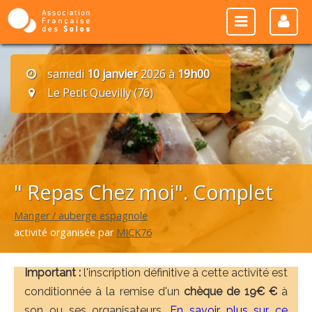
samedi
10 janvier
2026 à
19h00
Le Petit Quevilly (76)
" Repas Chez moi". Complet
Manger / auberge espagnole
activité organisée par
MICK76
Important :
l'inscription définitive à cette activité est
conditionnée à la remise d'un
chèque de 19€ €
à
son ou ses organisateurs.
En savoir plus sur ce