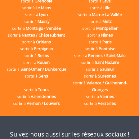
sortir à
Grenoble
sortir à
Laval
sortir à
Le Mans
sortir à
Lille
sortir à
Lyon
sortir à
Marne-La-Vallée
sortir à
Massy
sortir à
Metz
sortir à
Montaigu - Vendée
sortir à
Montpellier
sortir à
Nantes / Châteaubriant
sortir à
Nîmes
sortir à
Orléans
sortir à
Paris
sortir à
Perpignan
sortir à
Pontoise
sortir à
Reims
sortir à
Rennes / Saint-Malo
sortir à
Rouen
sortir à
Saint Nazaire
sortir à
Saint-Omer / Dunkerque
sortir à
Saumur
sortir à
Sens
sortir à
Suresnes
sortir à
Valence / Guilherand-
sortir à
Tours
Granges
sortir à
Valenciennes
sortir à
Vannes
sortir à
Vernon / Louviers
sortir à
Versailles
Suivez-nous aussi sur les réseaux sociaux !