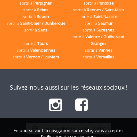
sortir à
Perpignan
sortir à
Pontoise
sortir à
Reims
sortir à
Rennes / Saint-Malo
sortir à
Rouen
sortir à
Saint Nazaire
sortir à
Saint-Omer / Dunkerque
sortir à
Saumur
sortir à
Sens
sortir à
Suresnes
sortir à
Valence / Guilherand-
sortir à
Tours
Granges
sortir à
Valenciennes
sortir à
Vannes
sortir à
Vernon / Louviers
sortir à
Versailles
Suivez-nous aussi sur les réseaux sociaux !
Envie de discuter sur le Tchat ?
En poursuivant la navigation sur ce site, vous acceptez
l'utilisation de cookies pour