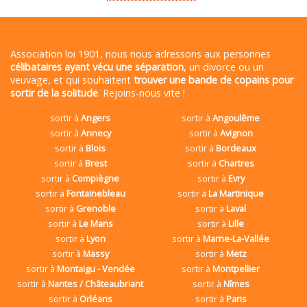
Association loi 1901, nous nous adressons aux personnes
célibataires ayant vécu une séparation
, un divorce ou un
veuvage, et qui souhaitent
trouver une bande de copains pour
sortir de la solitude
. Rejoins-nous vite !
sortir à
Angers
sortir à
Angoulême
sortir à
Annecy
sortir à
Avignon
sortir à
Blois
sortir à
Bordeaux
sortir à
Brest
sortir à
Chartres
sortir à
Compiègne
sortir à
Evry
sortir à
Fontainebleau
sortir à
La Martinique
sortir à
Grenoble
sortir à
Laval
sortir à
Le Mans
sortir à
Lille
sortir à
Lyon
sortir à
Marne-La-Vallée
sortir à
Massy
sortir à
Metz
sortir à
Montaigu - Vendée
sortir à
Montpellier
sortir à
Nantes / Châteaubriant
sortir à
Nîmes
sortir à
Orléans
sortir à
Paris