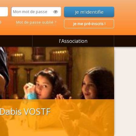
é
Mot de passe oublié ?
je me pré-inscris !
l'Association
 Dabis VOSTF