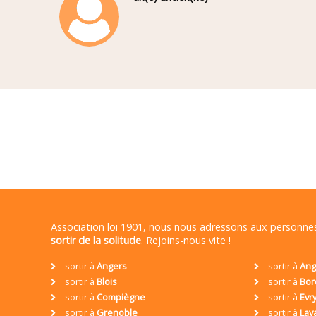
Association loi 1901, nous nous adressons aux personn
sortir de la solitude
. Rejoins-nous vite !
sortir à
Angers
sortir à
Ang
sortir à
Blois
sortir à
Bor
sortir à
Compiègne
sortir à
Evr
sortir à
Grenoble
sortir à
Lav