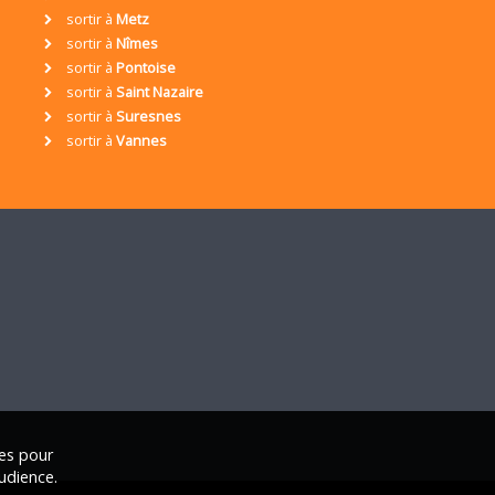
sortir à
Metz
sortir à
Nîmes
sortir à
Pontoise
sortir à
Saint Nazaire
sortir à
Suresnes
sortir à
Vannes
ies pour
udience.