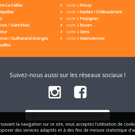
ne-La-Vallée
sortir à
Massy
tpellier
sortir à
Nantes / Châteaubriant
is
sortir à
Perpignan
nes / Saint-Malo
sortir à
Rouen
umur
sortir à
Sens
ence / Guilherand-Granges
sortir à
Valenciennes
sailles
Suivez-nous aussi sur les réseaux sociaux !
Envie de discuter sur le Tchat ?
suivant la navigation sur ce site, vous acceptez l'utilisation de cook
oposer des services adaptés et à des fins de mesure statistique d'a