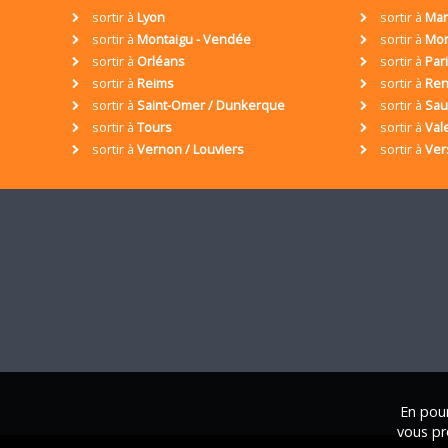
sortir à
Lyon
sortir à
Mar
sortir à
Montaigu - Vendée
sortir à
Mon
sortir à
Orléans
sortir à
Par
sortir à
Reims
sortir à
Ren
sortir à
Saint-Omer / Dunkerque
sortir à
Sa
sortir à
Tours
sortir à
Val
sortir à
Vernon / Louviers
sortir à
Ver
En pour
vous pr