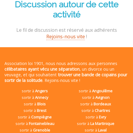
Discussion autour de cette
activité
Le fil de discussion est réservé aux adhérents
Rejoins-nous vite
!
Association loi 1901, nous nous adressons aux personnes
célibataires ayant vécu une séparation
, un divorce ou un
veuvage, et qui souhaitent
trouver une bande de copains pour
sortir de la solitude
. Rejoins-nous vite !
sortir à
Angers
sortir à
Angoulême
sortir à
Annecy
sortir à
Avignon
sortir à
Blois
sortir à
Bordeaux
sortir à
Brest
sortir à
Chartres
sortir à
Compiègne
sortir à
Evry
sortir à
Fontainebleau
sortir à
La Martinique
sortir à
Grenoble
sortir à
Laval