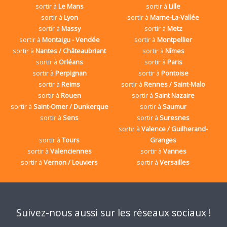
sortir à
Le Mans
sortir à
Lille
sortir à
Lyon
sortir à
Marne-La-Vallée
sortir à
Massy
sortir à
Metz
sortir à
Montaigu - Vendée
sortir à
Montpellier
sortir à
Nantes / Châteaubriant
sortir à
Nîmes
sortir à
Orléans
sortir à
Paris
sortir à
Perpignan
sortir à
Pontoise
sortir à
Reims
sortir à
Rennes / Saint-Malo
sortir à
Rouen
sortir à
Saint Nazaire
sortir à
Saint-Omer / Dunkerque
sortir à
Saumur
sortir à
Sens
sortir à
Suresnes
sortir à
Valence / Guilherand-
sortir à
Tours
Granges
sortir à
Valenciennes
sortir à
Vannes
sortir à
Vernon / Louviers
sortir à
Versailles
Suivez-nous aussi sur les réseaux sociaux !