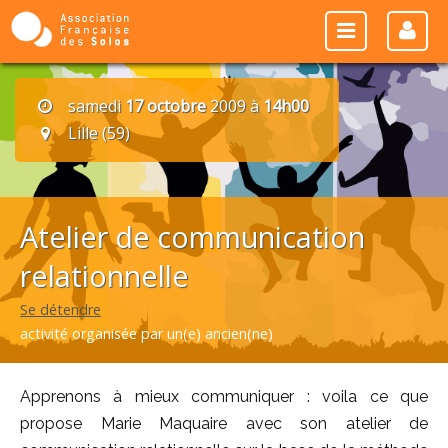
samedi
17 octobre
2009 à
14h00
Lille (59)
Atelier de communication
relationnelle
Se détendre
activité organisée par un(e) ancien(ne)
Apprenons à mieux communiquer : voila ce que
propose Marie Maquaire avec son atelier de