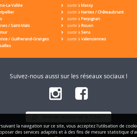
ne-La-Vallée
sortir à
Massy
tpellier
sortir à
Nantes / Châteaubriant
is
sortir à
Perpignan
nes / Saint-Malo
sortir à
Rouen
umur
sortir à
Sens
ence / Guilherand-Granges
sortir à
Valenciennes
sailles
Suivez-nous aussi sur les réseaux sociaux !
Envie de discuter sur le Tchat ?
suivant la navigation sur ce site, vous acceptez l'utilisation de cook
oposer des services adaptés et à des fins de mesure statistique d'a