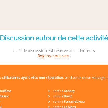
Discussion autour de cette activit
Le fil de discussion est réservé aux adhérents
Rejoins-nous vite
!
es
célibataires ayant vécu une séparation
, un divorce ou un veuvage,
oulême
sortir à
Annecy
deaux
sortir à
Brest
y
sortir à
Fontainebleau
al
sortir à
Le Mans