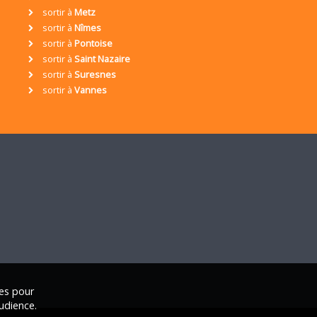
sortir à
Metz
sortir à
Nîmes
sortir à
Pontoise
sortir à
Saint Nazaire
sortir à
Suresnes
sortir à
Vannes
ies pour
udience.