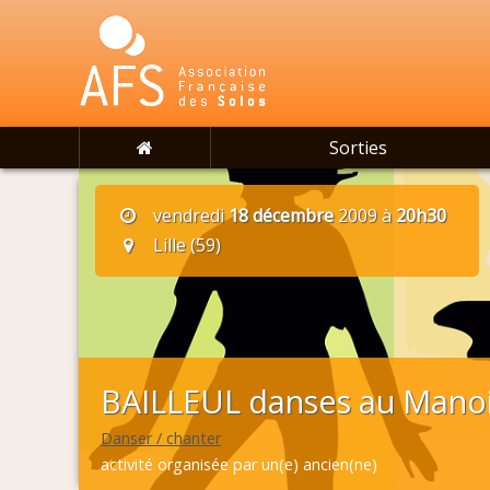
Sorties
vendredi
18 décembre
2009 à
20h30
Lille (59)
BAILLEUL danses au Mano
Danser / chanter
activité organisée par un(e) ancien(ne)