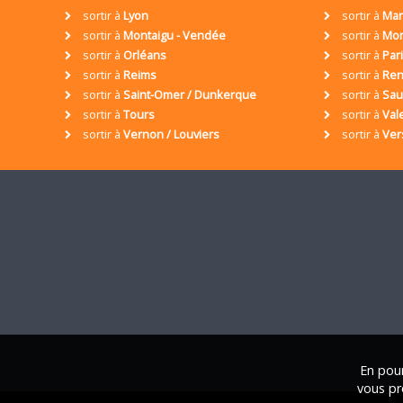
sortir à
Lyon
sortir à
Mar
sortir à
Montaigu - Vendée
sortir à
Mon
sortir à
Orléans
sortir à
Par
sortir à
Reims
sortir à
Ren
sortir à
Saint-Omer / Dunkerque
sortir à
Sa
sortir à
Tours
sortir à
Val
sortir à
Vernon / Louviers
sortir à
Ver
En pour
vous pr