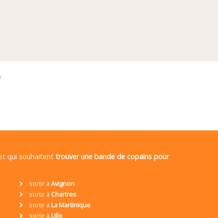
é
 et qui souhaitent
trouver une bande de copains pour
sortir à
Avignon
sortir à
Chartres
sortir à
La Martinique
sortir à
Lille