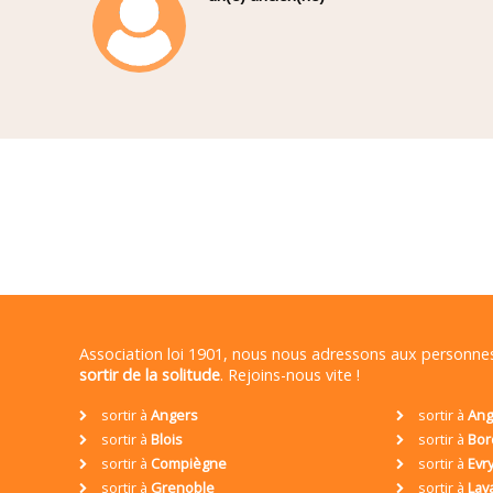
Association loi 1901, nous nous adressons aux personn
sortir de la solitude
. Rejoins-nous vite !
sortir à
Angers
sortir à
Ang
sortir à
Blois
sortir à
Bor
sortir à
Compiègne
sortir à
Evr
sortir à
Grenoble
sortir à
Lav