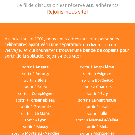
Le fil de discussion est réservé aux adhérents
Rejoins-nous vite
!
Association loi 1901, nous nous adressons aux personnes
célibataires ayant vécu une séparation
, un divorce ou un
veuvage, et qui souhaitent
trouver une bande de copains pour
sortir de la solitude
. Rejoins-nous vite !
sortir à
Angers
sortir à
Angoulême
sortir à
Annecy
sortir à
Avignon
sortir à
Blois
sortir à
Bordeaux
sortir à
Brest
sortir à
Chartres
sortir à
Compiègne
sortir à
Evry
sortir à
Fontainebleau
sortir à
La Martinique
sortir à
Grenoble
sortir à
Laval
sortir à
Le Mans
sortir à
Lille
sortir à
Lyon
sortir à
Marne-La-Vallée
sortir à
Massy
sortir à
Metz
sortir à
Montaigu - Vendée
sortir à
Montpellier