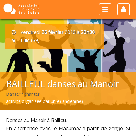
vendredi
26 février
2010 à
20h30
Lille (59)
BAILLEUL danses au Manoir
Danser / chanter
activité organisée par un(e) ancien(ne)
Danses au Manoir à Bailleul
En alternance avec le Macumba,à partir de 2oh3o. Si