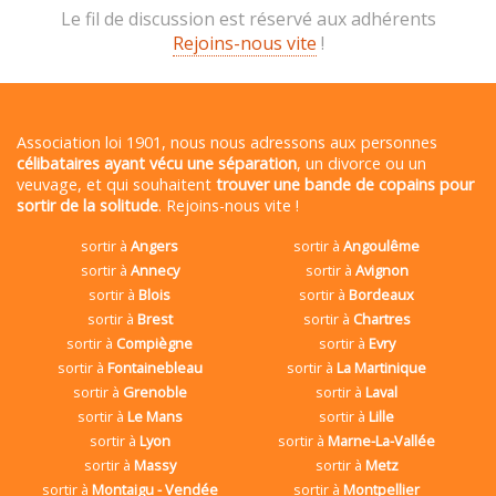
Le fil de discussion est réservé aux adhérents
Rejoins-nous vite
!
Association loi 1901, nous nous adressons aux personnes
célibataires ayant vécu une séparation
, un divorce ou un
veuvage, et qui souhaitent
trouver une bande de copains pour
sortir de la solitude
. Rejoins-nous vite !
sortir à
Angers
sortir à
Angoulême
sortir à
Annecy
sortir à
Avignon
sortir à
Blois
sortir à
Bordeaux
sortir à
Brest
sortir à
Chartres
sortir à
Compiègne
sortir à
Evry
sortir à
Fontainebleau
sortir à
La Martinique
sortir à
Grenoble
sortir à
Laval
sortir à
Le Mans
sortir à
Lille
sortir à
Lyon
sortir à
Marne-La-Vallée
sortir à
Massy
sortir à
Metz
sortir à
Montaigu - Vendée
sortir à
Montpellier