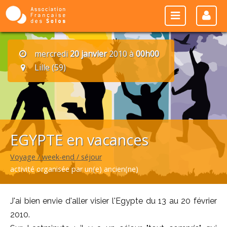
mercredi
20 janvier
2010 à
00h00
Lille (59)
EGYPTE en vacances
Voyage / week-end / séjour
activité organisée par un(e) ancien(ne)
J'ai bien envie d'aller visier l'Egypte du 13 au 20 février
2010.