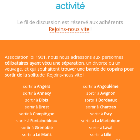
activité
Le fil de discussion est réservé aux adhérents
Rejoins-nous vite
!
Association loi 1901, nous nous adressons aux personnes
célibataires ayant vécu une séparation
, un divorce ou un
veuvage, et qui souhaitent
trouver une bande de copains pour
sortir de la solitude
. Rejoins-nous vite !
sortir à
Angers
sortir à
Angoulême
sortir à
Annecy
sortir à
Avignon
sortir à
Blois
sortir à
Bordeaux
sortir à
Brest
sortir à
Chartres
sortir à
Compiègne
sortir à
Evry
sortir à
Fontainebleau
sortir à
La Martinique
sortir à
Grenoble
sortir à
Laval
sortir à
Le Mans
sortir à
Lille