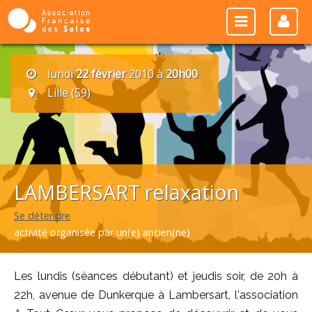
lundi
22 février
2010 à
20h00
Lille (59)
LAMBERSART relaxation
Se détendre
activité organisée par un(e) ancien(ne)
Les lundis (séances débutant) et jeudis soir, de 20h à
22h, avenue de Dunkerque à Lambersart, l'association