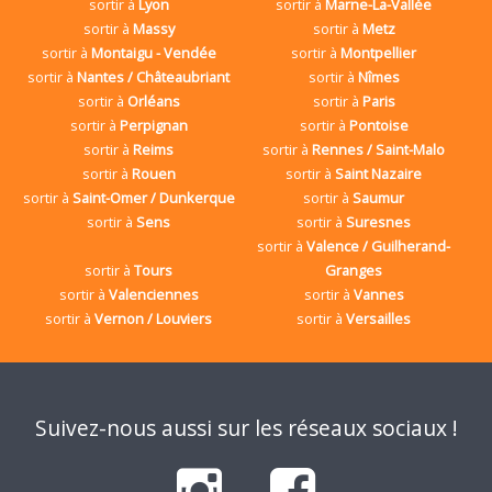
sortir à
Lyon
sortir à
Marne-La-Vallée
sortir à
Massy
sortir à
Metz
sortir à
Montaigu - Vendée
sortir à
Montpellier
sortir à
Nantes / Châteaubriant
sortir à
Nîmes
sortir à
Orléans
sortir à
Paris
sortir à
Perpignan
sortir à
Pontoise
sortir à
Reims
sortir à
Rennes / Saint-Malo
sortir à
Rouen
sortir à
Saint Nazaire
sortir à
Saint-Omer / Dunkerque
sortir à
Saumur
sortir à
Sens
sortir à
Suresnes
sortir à
Valence / Guilherand-
sortir à
Tours
Granges
sortir à
Valenciennes
sortir à
Vannes
sortir à
Vernon / Louviers
sortir à
Versailles
Suivez-nous aussi sur les réseaux sociaux !