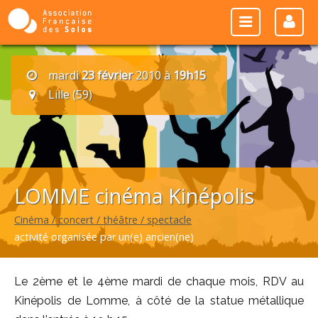
mardi
23 février
2010 à
19h15
Lille (59)
LOMME cinéma Kinépolis
Cinéma / concert / théâtre / spectacle
activité organisée par un(e) ancien(ne)
Le 2ème et le 4ème mardi de chaque mois, RDV au
Kinépolis de Lomme, à côté de la statue métallique