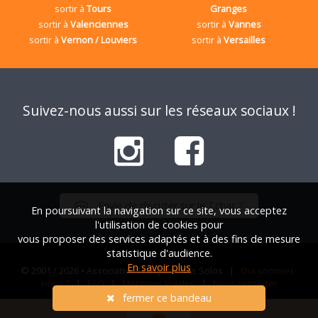
sortir à
Tours
Granges
sortir à
Valenciennes
sortir à
Vannes
sortir à
Vernon / Louviers
sortir à
Versailles
Suivez-nous aussi sur les réseaux sociaux !
Envie de discuter sur le Tchat ?
En poursuivant la navigation sur ce site, vous acceptez
l'utilisation de cookies pour
vous proposer des services adaptés et à des fins de mesure
statistique d'audience.
En savoir plus
© 2001 / 2026 • Association Française des Solos |
Qui sommes-
nous ?
|
FAQ
|
Mentions légales
|
Nous contacter
fermer ce bandeau