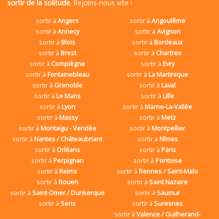
sortir de la solitude
. Rejoins-nous vite !
sortir à
Angers
sortir à
Angoulême
sortir à
Annecy
sortir à
Avignon
sortir à
Blois
sortir à
Bordeaux
sortir à
Brest
sortir à
Chartres
sortir à
Compiègne
sortir à
Evry
sortir à
Fontainebleau
sortir à
La Martinique
sortir à
Grenoble
sortir à
Laval
sortir à
Le Mans
sortir à
Lille
sortir à
Lyon
sortir à
Marne-La-Vallée
sortir à
Massy
sortir à
Metz
sortir à
Montaigu - Vendée
sortir à
Montpellier
sortir à
Nantes / Châteaubriant
sortir à
Nîmes
sortir à
Orléans
sortir à
Paris
sortir à
Perpignan
sortir à
Pontoise
sortir à
Reims
sortir à
Rennes / Saint-Malo
sortir à
Rouen
sortir à
Saint Nazaire
sortir à
Saint-Omer / Dunkerque
sortir à
Saumur
sortir à
Sens
sortir à
Suresnes
sortir à
Valence / Guilherand-