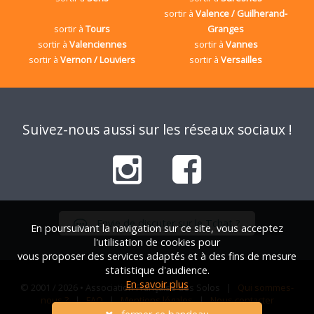
sortir à
Valence / Guilherand-
sortir à
Tours
Granges
sortir à
Valenciennes
sortir à
Vannes
sortir à
Vernon / Louviers
sortir à
Versailles
Suivez-nous aussi sur les réseaux sociaux !
Envie de discuter sur le Tchat ?
En poursuivant la navigation sur ce site, vous acceptez
l'utilisation de cookies pour
vous proposer des services adaptés et à des fins de mesure
statistique d'audience.
En savoir plus
© 2001 / 2026 • Association Française des Solos |
Qui sommes-
nous ?
|
FAQ
|
Mentions légales
|
Nous contacter