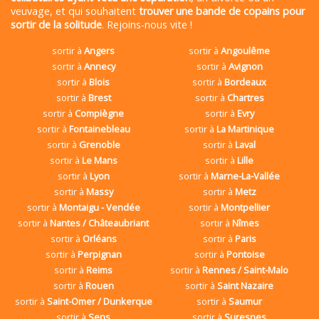
veuvage, et qui souhaitent
trouver une bande de copains pour
sortir de la solitude
. Rejoins-nous vite !
sortir à
Angers
sortir à
Angoulême
sortir à
Annecy
sortir à
Avignon
sortir à
Blois
sortir à
Bordeaux
sortir à
Brest
sortir à
Chartres
sortir à
Compiègne
sortir à
Evry
sortir à
Fontainebleau
sortir à
La Martinique
sortir à
Grenoble
sortir à
Laval
sortir à
Le Mans
sortir à
Lille
sortir à
Lyon
sortir à
Marne-La-Vallée
sortir à
Massy
sortir à
Metz
sortir à
Montaigu - Vendée
sortir à
Montpellier
sortir à
Nantes / Châteaubriant
sortir à
Nîmes
sortir à
Orléans
sortir à
Paris
sortir à
Perpignan
sortir à
Pontoise
sortir à
Reims
sortir à
Rennes / Saint-Malo
sortir à
Rouen
sortir à
Saint Nazaire
sortir à
Saint-Omer / Dunkerque
sortir à
Saumur
sortir à
Sens
sortir à
Suresnes