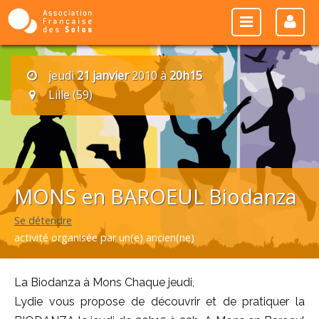
jeudi
21 janvier
2010 à
20h15
Lille (59)
MONS en BAROEUL Biodanza
Se détendre
activité organisée par un(e) ancien(ne)
La Biodanza à Mons Chaque jeudi,
Lydie vous propose de découvrir et de pratiquer la