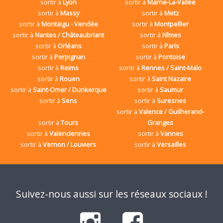
sortir à
Lyon
sortir à
Marne-La-Vallée
sortir à
Massy
sortir à
Metz
sortir à
Montaigu - Vendée
sortir à
Montpellier
sortir à
Nantes / Châteaubriant
sortir à
Nîmes
sortir à
Orléans
sortir à
Paris
sortir à
Perpignan
sortir à
Pontoise
sortir à
Reims
sortir à
Rennes / Saint-Malo
sortir à
Rouen
sortir à
Saint Nazaire
sortir à
Saint-Omer / Dunkerque
sortir à
Saumur
sortir à
Sens
sortir à
Suresnes
sortir à
Valence / Guilherand-
sortir à
Tours
Granges
sortir à
Valenciennes
sortir à
Vannes
sortir à
Vernon / Louviers
sortir à
Versailles
Suivez-nous aussi sur les réseaux sociaux !