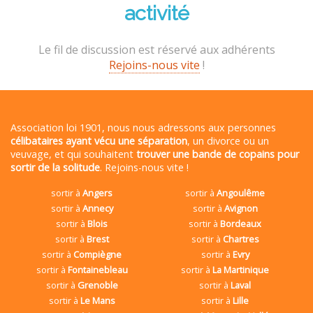
activité
Le fil de discussion est réservé aux adhérents
Rejoins-nous vite
!
Association loi 1901, nous nous adressons aux personnes
célibataires ayant vécu une séparation
, un divorce ou un
veuvage, et qui souhaitent
trouver une bande de copains pour
sortir de la solitude
. Rejoins-nous vite !
sortir à
Angers
sortir à
Angoulême
sortir à
Annecy
sortir à
Avignon
sortir à
Blois
sortir à
Bordeaux
sortir à
Brest
sortir à
Chartres
sortir à
Compiègne
sortir à
Evry
sortir à
Fontainebleau
sortir à
La Martinique
sortir à
Grenoble
sortir à
Laval
sortir à
Le Mans
sortir à
Lille