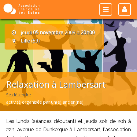
jeudi
05 novembre
2009 à
20h00
Lille (59)
Relaxation à Lambersart
Se détendre
activité organisée par un(e) ancien(ne)
Les lundis (séances débutant) et jeudis soir, de 20h à
22h, avenue de Dunkerque à Lambersart, l'association