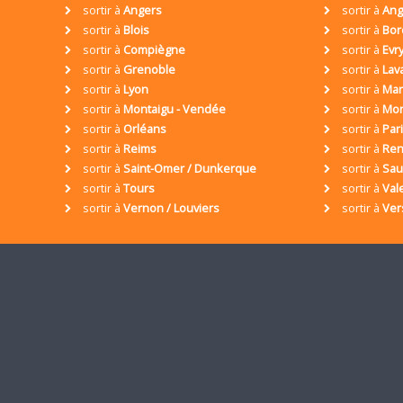
sortir à
Angers
sortir à
Ang
sortir à
Blois
sortir à
Bor
sortir à
Compiègne
sortir à
Evr
sortir à
Grenoble
sortir à
Lav
sortir à
Lyon
sortir à
Mar
sortir à
Montaigu - Vendée
sortir à
Mon
sortir à
Orléans
sortir à
Par
sortir à
Reims
sortir à
Ren
sortir à
Saint-Omer / Dunkerque
sortir à
Sa
sortir à
Tours
sortir à
Val
sortir à
Vernon / Louviers
sortir à
Ver