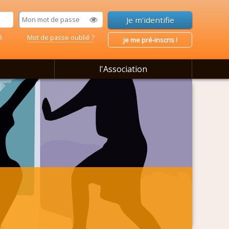
é
Mot de passe oublié ?
je me pré-inscris !
l'Association