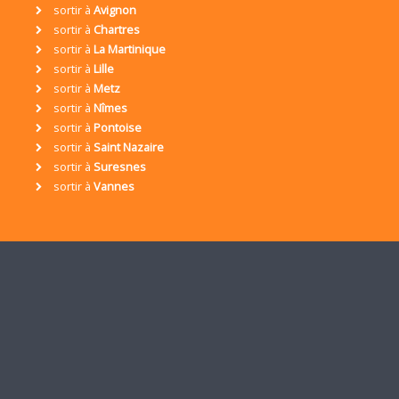
sortir à
Avignon
sortir à
Chartres
sortir à
La Martinique
sortir à
Lille
sortir à
Metz
sortir à
Nîmes
sortir à
Pontoise
sortir à
Saint Nazaire
sortir à
Suresnes
sortir à
Vannes