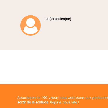
un(e) ancien(ne)
Association loi 1901, nous nous adressons aux personn
sortir de la solitude
. Rejoins-nous vite !