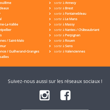
oulême
sortir à
Annecy
deaux
sortir à
Brest
y
sortir à
Fontainebleau
al
sortir à
Le Mans
ne-La-Vallée
sortir à
Massy
tpellier
sortir à
Nantes / Châteaubriant
is
sortir à
Perpignan
nes / Saint-Malo
sortir à
Rouen
umur
sortir à
Sens
ence / Guilherand-Granges
sortir à
Valenciennes
sailles
Suivez-nous aussi sur les réseaux sociaux !