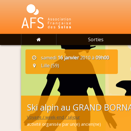
Sorties
samedi
16 janvier
2010 à
09h00
Lille (59)
Ski alpin au GRAND BORN
Voyage / week-end / séjour
activité organisée par un(e) ancien(ne)