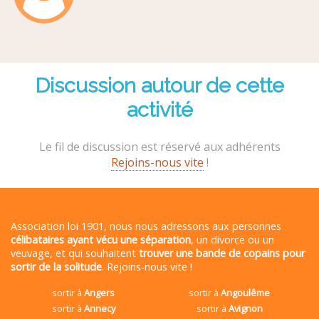
Discussion autour de cette
activité
Le fil de discussion est réservé aux adhérents
Rejoins-nous vite
!
Association loi 1901, nous nous adressons aux personnes
célibataires ayant vécu une séparation
, un divorce ou un
veuvage, et qui souhaitent
trouver une bande de copains pour
sortir de la solitude
. Rejoins-nous vite !
sortir à
Angers
sortir à
Angoulême
sortir à
Annecy
sortir à
Avignon