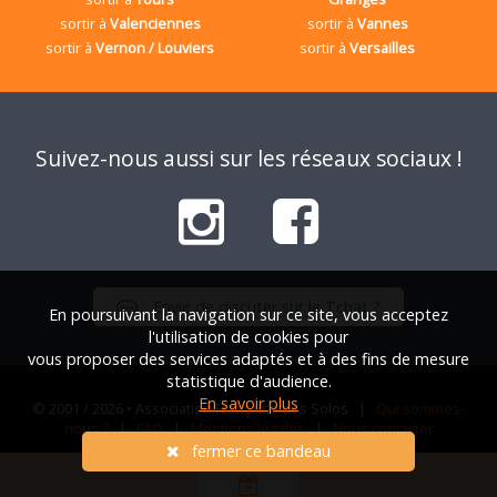
sortir à
Valenciennes
sortir à
Vannes
sortir à
Vernon / Louviers
sortir à
Versailles
Suivez-nous aussi sur les réseaux sociaux !
Envie de discuter sur le Tchat ?
En poursuivant la navigation sur ce site, vous acceptez
l'utilisation de cookies pour
vous proposer des services adaptés et à des fins de mesure
statistique d'audience.
En savoir plus
© 2001 / 2026 • Association Française des Solos |
Qui sommes-
nous ?
|
FAQ
|
Mentions légales
|
Nous contacter
fermer ce bandeau