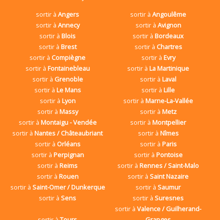
sortir à
Angers
sortir à
Angoulême
sortir à
Annecy
sortir à
Avignon
sortir à
Blois
sortir à
Bordeaux
sortir à
Brest
sortir à
Chartres
sortir à
Compiègne
sortir à
Evry
sortir à
Fontainebleau
sortir à
La Martinique
sortir à
Grenoble
sortir à
Laval
sortir à
Le Mans
sortir à
Lille
sortir à
Lyon
sortir à
Marne-La-Vallée
sortir à
Massy
sortir à
Metz
sortir à
Montaigu - Vendée
sortir à
Montpellier
sortir à
Nantes / Châteaubriant
sortir à
Nîmes
sortir à
Orléans
sortir à
Paris
sortir à
Perpignan
sortir à
Pontoise
sortir à
Reims
sortir à
Rennes / Saint-Malo
sortir à
Rouen
sortir à
Saint Nazaire
sortir à
Saint-Omer / Dunkerque
sortir à
Saumur
sortir à
Sens
sortir à
Suresnes
sortir à
Valence / Guilherand-
sortir à
Tours
Granges