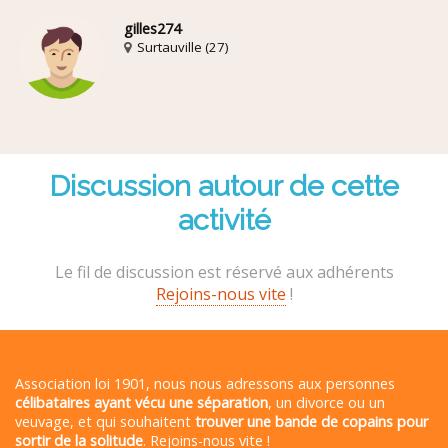
gilles274
Surtauville (27)
Discussion autour de cette
activité
Le fil de discussion est réservé aux adhérents
Rejoins-nous vite
!
Association loi 1901, nous nous adressons aux personnes
célibataires ayant vécu une séparation
, un divorce ou un
veuvage, et qui souhaitent
trouver une bande de copains pour
sortir de la solitude
. Rejoins-nous vite !