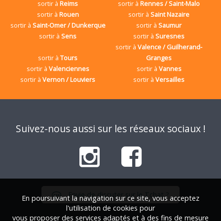
sortir à
Reims
sortir à
Rennes / Saint-Malo
sortir à
Rouen
sortir à
Saint Nazaire
sortir à
Saint-Omer / Dunkerque
sortir à
Saumur
sortir à
Sens
sortir à
Suresnes
sortir à
Valence / Guilherand-
sortir à
Tours
Granges
sortir à
Valenciennes
sortir à
Vannes
sortir à
Vernon / Louviers
sortir à
Versailles
Suivez-nous aussi sur les réseaux sociaux !
Envie de discuter sur le Tchat ?
En poursuivant la navigation sur ce site, vous acceptez
l'utilisation de cookies pour
vous proposer des services adaptés et à des fins de mesure