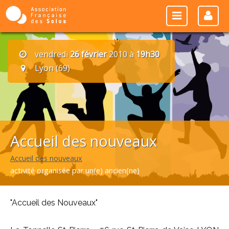
vendredi
26 février
2010 à
19h30
Lyon (69)
Accueil des nouveaux
Accueil des nouveaux
activité organisée par un(e) ancien(ne)
"Accueil des Nouveaux"