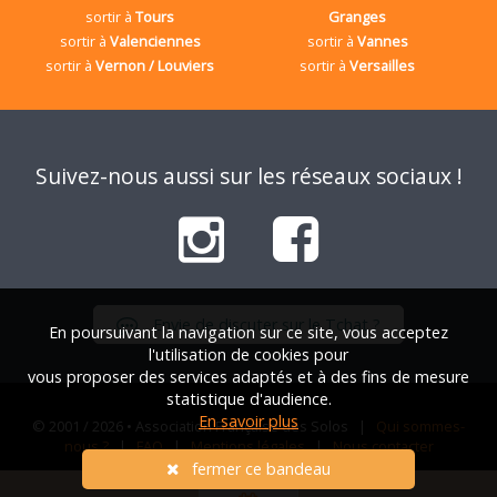
sortir à
Tours
Granges
sortir à
Valenciennes
sortir à
Vannes
sortir à
Vernon / Louviers
sortir à
Versailles
Suivez-nous aussi sur les réseaux sociaux !
Envie de discuter sur le Tchat ?
En poursuivant la navigation sur ce site, vous acceptez
l'utilisation de cookies pour
vous proposer des services adaptés et à des fins de mesure
statistique d'audience.
En savoir plus
© 2001 / 2026 • Association Française des Solos |
Qui sommes-
nous ?
|
FAQ
|
Mentions légales
|
Nous contacter
fermer ce bandeau