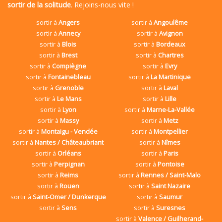
sortir de la solitude
. Rejoins-nous vite !
sortir à
Angers
sortir à
Angoulême
sortir à
Annecy
sortir à
Avignon
sortir à
Blois
sortir à
Bordeaux
sortir à
Brest
sortir à
Chartres
sortir à
Compiègne
sortir à
Evry
sortir à
Fontainebleau
sortir à
La Martinique
sortir à
Grenoble
sortir à
Laval
sortir à
Le Mans
sortir à
Lille
sortir à
Lyon
sortir à
Marne-La-Vallée
sortir à
Massy
sortir à
Metz
sortir à
Montaigu - Vendée
sortir à
Montpellier
sortir à
Nantes / Châteaubriant
sortir à
Nîmes
sortir à
Orléans
sortir à
Paris
sortir à
Perpignan
sortir à
Pontoise
sortir à
Reims
sortir à
Rennes / Saint-Malo
sortir à
Rouen
sortir à
Saint Nazaire
sortir à
Saint-Omer / Dunkerque
sortir à
Saumur
sortir à
Sens
sortir à
Suresnes
sortir à
Valence / Guilherand-