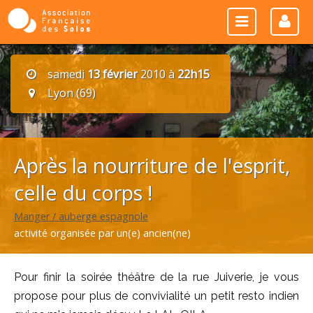
samedi
13 février
2010 à
22h15
Lyon (69)
Après la nourriture de l'esprit,
celle du corps !
Manger / auberge espagnole
activité organisée par un(e) ancien(ne)
Pour finir la soirée théâtre de la rue Juiverie, je vous
propose pour plus de convivialité un petit resto indien