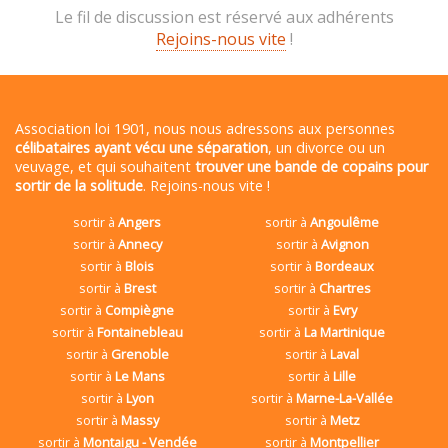
Le fil de discussion est réservé aux adhérents
Rejoins-nous vite
!
Association loi 1901, nous nous adressons aux personnes
célibataires ayant vécu une séparation
, un divorce ou un
veuvage, et qui souhaitent
trouver une bande de copains pour
sortir de la solitude
. Rejoins-nous vite !
sortir à
Angers
sortir à
Angoulême
sortir à
Annecy
sortir à
Avignon
sortir à
Blois
sortir à
Bordeaux
sortir à
Brest
sortir à
Chartres
sortir à
Compiègne
sortir à
Evry
sortir à
Fontainebleau
sortir à
La Martinique
sortir à
Grenoble
sortir à
Laval
sortir à
Le Mans
sortir à
Lille
sortir à
Lyon
sortir à
Marne-La-Vallée
sortir à
Massy
sortir à
Metz
sortir à
Montaigu - Vendée
sortir à
Montpellier