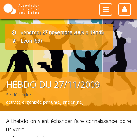
vendredi
27 novembre
2009 à
19h45
Lyon (69)
HEBDO DU 27/11/2009
Se détendre
activité organisée par un(e) ancien(ne)
A l'hebdo on vient échanger, faire connaissance, boire
un verre ...