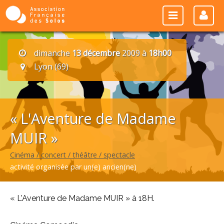
dimanche
13 décembre
2009 à
18h00
Lyon (69)
« L'Aventure de Madame
MUIR »
Cinéma / concert / théâtre / spectacle
activité organisée par un(e) ancien(ne)
« L'Aventure de Madame MUIR » à 18H.