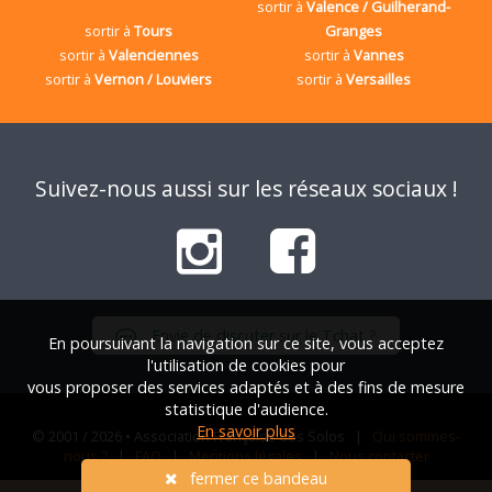
sortir à
Valence / Guilherand-
sortir à
Tours
Granges
sortir à
Valenciennes
sortir à
Vannes
sortir à
Vernon / Louviers
sortir à
Versailles
Suivez-nous aussi sur les réseaux sociaux !
Envie de discuter sur le Tchat ?
En poursuivant la navigation sur ce site, vous acceptez
l'utilisation de cookies pour
vous proposer des services adaptés et à des fins de mesure
statistique d'audience.
En savoir plus
© 2001 / 2026 • Association Française des Solos |
Qui sommes-
nous ?
|
FAQ
|
Mentions légales
|
Nous contacter
fermer ce bandeau