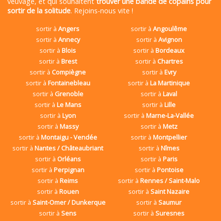
veuvage, et qui souhaitent
trouver une bande de copains pour
sortir de la solitude
. Rejoins-nous vite !
sortir à
Angers
sortir à
Angoulême
sortir à
Annecy
sortir à
Avignon
sortir à
Blois
sortir à
Bordeaux
sortir à
Brest
sortir à
Chartres
sortir à
Compiègne
sortir à
Evry
sortir à
Fontainebleau
sortir à
La Martinique
sortir à
Grenoble
sortir à
Laval
sortir à
Le Mans
sortir à
Lille
sortir à
Lyon
sortir à
Marne-La-Vallée
sortir à
Massy
sortir à
Metz
sortir à
Montaigu - Vendée
sortir à
Montpellier
sortir à
Nantes / Châteaubriant
sortir à
Nîmes
sortir à
Orléans
sortir à
Paris
sortir à
Perpignan
sortir à
Pontoise
sortir à
Reims
sortir à
Rennes / Saint-Malo
sortir à
Rouen
sortir à
Saint Nazaire
sortir à
Saint-Omer / Dunkerque
sortir à
Saumur
sortir à
Sens
sortir à
Suresnes