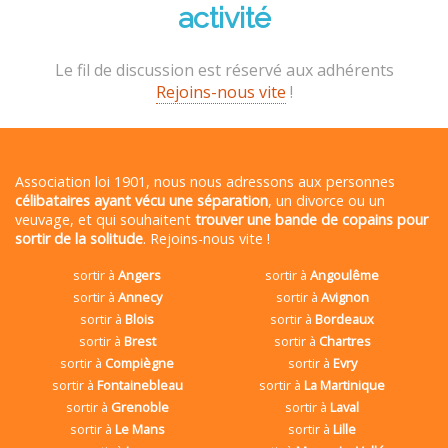
activité
Le fil de discussion est réservé aux adhérents
Rejoins-nous vite
!
Association loi 1901, nous nous adressons aux personnes
célibataires ayant vécu une séparation
, un divorce ou un
veuvage, et qui souhaitent
trouver une bande de copains pour
sortir de la solitude
. Rejoins-nous vite !
sortir à
Angers
sortir à
Angoulême
sortir à
Annecy
sortir à
Avignon
sortir à
Blois
sortir à
Bordeaux
sortir à
Brest
sortir à
Chartres
sortir à
Compiègne
sortir à
Evry
sortir à
Fontainebleau
sortir à
La Martinique
sortir à
Grenoble
sortir à
Laval
sortir à
Le Mans
sortir à
Lille