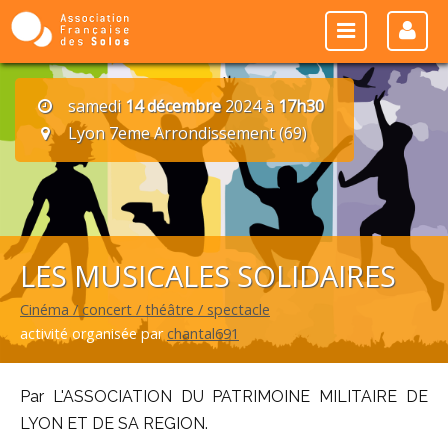
samedi
14 décembre
2024 à
17h30
Lyon 7eme Arrondissement (69)
LES MUSICALES SOLIDAIRES
Cinéma / concert / théâtre / spectacle
activité organisée par
chantal691
Par L'ASSOCIATION DU PATRIMOINE MILITAIRE DE
LYON ET DE SA REGION.