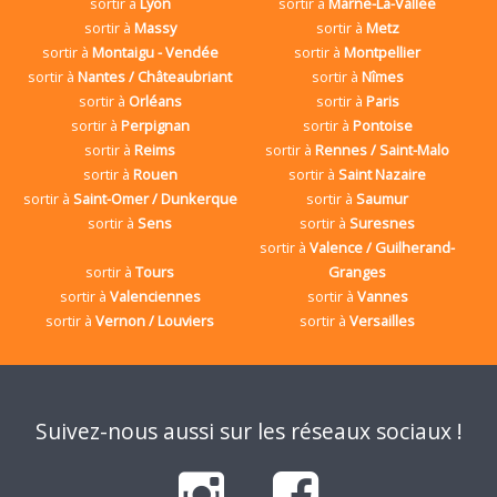
sortir à
Lyon
sortir à
Marne-La-Vallée
sortir à
Massy
sortir à
Metz
sortir à
Montaigu - Vendée
sortir à
Montpellier
sortir à
Nantes / Châteaubriant
sortir à
Nîmes
sortir à
Orléans
sortir à
Paris
sortir à
Perpignan
sortir à
Pontoise
sortir à
Reims
sortir à
Rennes / Saint-Malo
sortir à
Rouen
sortir à
Saint Nazaire
sortir à
Saint-Omer / Dunkerque
sortir à
Saumur
sortir à
Sens
sortir à
Suresnes
sortir à
Valence / Guilherand-
sortir à
Tours
Granges
sortir à
Valenciennes
sortir à
Vannes
sortir à
Vernon / Louviers
sortir à
Versailles
Suivez-nous aussi sur les réseaux sociaux !