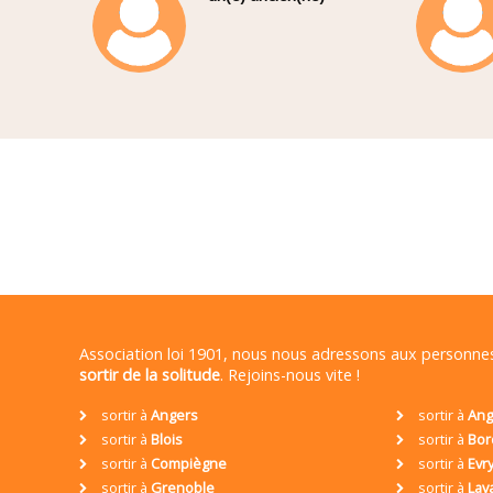
Association loi 1901, nous nous adressons aux personn
sortir de la solitude
. Rejoins-nous vite !
sortir à
Angers
sortir à
Ang
sortir à
Blois
sortir à
Bor
sortir à
Compiègne
sortir à
Evr
sortir à
Grenoble
sortir à
Lav