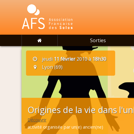
Sorties
jeudi
11 février
2010 à
18h30
Lyon (69)
Origines de la vie dans l'un
Découvrir
activité organisée par un(e) ancien(ne)