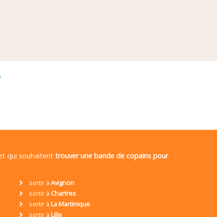
é
 et qui souhaitent
trouver une bande de copains pour
sortir à
Avignon
sortir à
Chartres
sortir à
La Martinique
sortir à
Lille