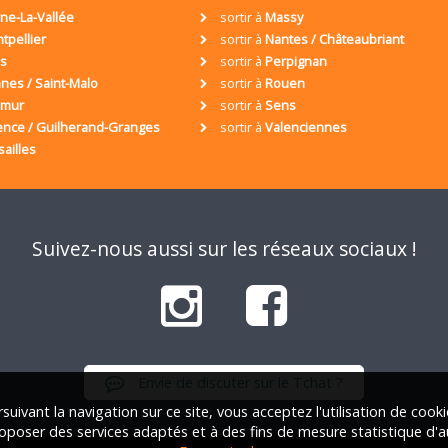
ne-La-Vallée
sortir à
Massy
tpellier
sortir à
Nantes / Châteaubriant
is
sortir à
Perpignan
nes / Saint-Malo
sortir à
Rouen
umur
sortir à
Sens
ence / Guilherand-Granges
sortir à
Valenciennes
sailles
Suivez-nous aussi sur les réseaux sociaux !
Envie de discuter sur le Tchat ?
suivant la navigation sur ce site, vous acceptez l'utilisation de cook
oposer des services adaptés et à des fins de mesure statistique d'a