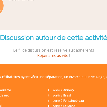
Discussion autour de cette activit
Le fil de discussion est réservé aux adhérents
Rejoins-nous vite
!
es
célibataires ayant vécu une séparation
, un divorce ou un veuvage,
oulême
sortir à
Annecy
deaux
sortir à
Brest
y
sortir à
Fontainebleau
al
sortir à
Le Mans