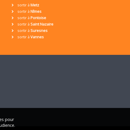
sortir à
Metz
sortir à
Nîmes
sortir à
Pontoise
sortir à
Saint Nazaire
sortir à
Suresnes
sortir à
Vannes
ies pour
udience.