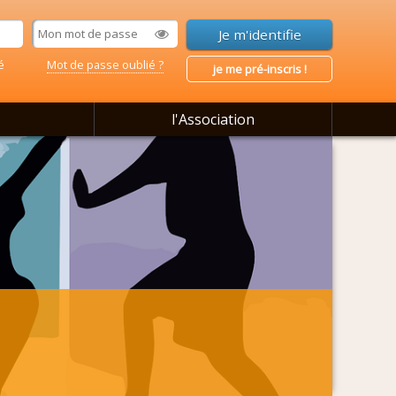
é
Mot de passe oublié ?
je me pré-inscris !
l'Association