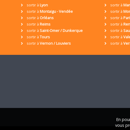
sortir à
Lyon
sortir à
Mar
sortir à
Montaigu - Vendée
sortir à
Mon
sortir à
Orléans
sortir à
Par
sortir à
Reims
sortir à
Ren
sortir à
Saint-Omer / Dunkerque
sortir à
Sa
sortir à
Tours
sortir à
Val
sortir à
Vernon / Louviers
sortir à
Ver
En pour
vous pr