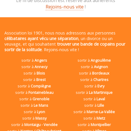
Le fil de discussion est réservé aux adhérents
Rejoins-nous vite
!
Association loi 1901, nous nous adressons aux personnes
célibataires ayant vécu une séparation
, un divorce ou un
veuvage, et qui souhaitent
trouver une bande de copains pour
sortir de la solitude
. Rejoins-nous vite !
sortir à
Angers
sortir à
Angoulême
sortir à
Annecy
sortir à
Avignon
sortir à
Blois
sortir à
Bordeaux
sortir à
Brest
sortir à
Chartres
sortir à
Compiègne
sortir à
Evry
sortir à
Fontainebleau
sortir à
La Martinique
sortir à
Grenoble
sortir à
Laval
sortir à
Le Mans
sortir à
Lille
sortir à
Lyon
sortir à
Marne-La-Vallée
sortir à
Massy
sortir à
Metz
sortir à
Montaigu - Vendée
sortir à
Montpellier
sortir à
Nantes / Châteaubriant
sortir à
Nîmes