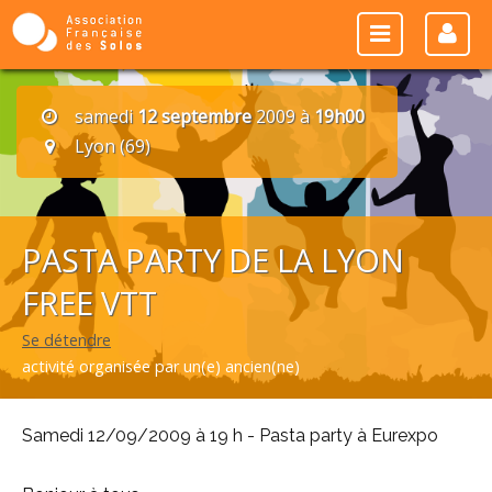
samedi
12 septembre
2009 à
19h00
Lyon (69)
PASTA PARTY DE LA LYON
FREE VTT
Se détendre
activité organisée par un(e) ancien(ne)
Samedi 12/09/2009 à 19 h - Pasta party à Eurexpo