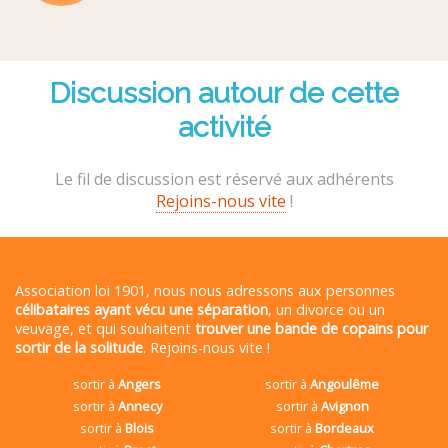
Discussion autour de cette
activité
Le fil de discussion est réservé aux adhérents
Rejoins-nous vite
!
Association loi 1901, nous nous adressons aux personnes
célibataires ayant vécu une séparation
, un divorce ou un
veuvage, et qui souhaitent
trouver une bande de copains pour
sortir de la solitude
. Rejoins-nous vite !
sortir à
Angers
sortir à
Angoulême
sortir à
Annecy
sortir à
Avignon
sortir à
Blois
sortir à
Bordeaux