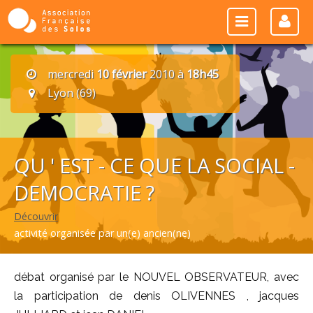
mercredi
10 février
2010 à
18h45
Lyon (69)
QU ' EST - CE QUE LA SOCIAL -
DEMOCRATIE ?
Découvrir
activité organisée par un(e) ancien(ne)
débat organisé par le NOUVEL OBSERVATEUR, avec
la participation de denis OLIVENNES , jacques