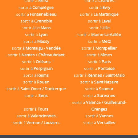
sortir à
Brest
sortir à
Chartres
sortir à
Compiègne
sortir à
Evry
sortir à
Fontainebleau
sortir à
La Martinique
sortir à
Grenoble
sortir à
Laval
sortir à
Le Mans
sortir à
Lille
sortir à
Lyon
sortir à
Marne-La-Vallée
sortir à
Massy
sortir à
Metz
sortir à
Montaigu - Vendée
sortir à
Montpellier
sortir à
Nantes / Châteaubriant
sortir à
Nîmes
sortir à
Orléans
sortir à
Paris
sortir à
Perpignan
sortir à
Pontoise
sortir à
Reims
sortir à
Rennes / Saint-Malo
sortir à
Rouen
sortir à
Saint Nazaire
sortir à
Saint-Omer / Dunkerque
sortir à
Saumur
sortir à
Sens
sortir à
Suresnes
sortir à
Valence / Guilherand-
sortir à
Tours
Granges
sortir à
Valenciennes
sortir à
Vannes
sortir à
Vernon / Louviers
sortir à
Versailles