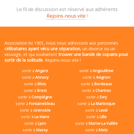
Le fil de discussion est réservé aux adhérents
Rejoins-nous vite
!
Association loi 1901, nous nous adressons aux personnes
célibataires ayant vécu une séparation
, un divorce ou un
veuvage, et qui souhaitent
trouver une bande de copains pour
sortir de la solitude
. Rejoins-nous vite !
sortir à
Angers
sortir à
Angoulême
sortir à
Annecy
sortir à
Avignon
sortir à
Blois
sortir à
Bordeaux
sortir à
Brest
sortir à
Chartres
sortir à
Compiègne
sortir à
Evry
sortir à
Fontainebleau
sortir à
La Martinique
sortir à
Grenoble
sortir à
Laval
sortir à
Le Mans
sortir à
Lille
sortir à
Lyon
sortir à
Marne-La-Vallée
sortir à
Massy
sortir à
Metz