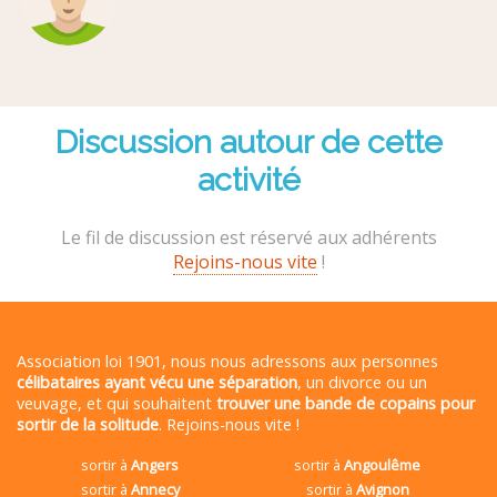
Discussion autour de cette
activité
Le fil de discussion est réservé aux adhérents
Rejoins-nous vite
!
Association loi 1901, nous nous adressons aux personnes
célibataires ayant vécu une séparation
, un divorce ou un
veuvage, et qui souhaitent
trouver une bande de copains pour
sortir de la solitude
. Rejoins-nous vite !
sortir à
Angers
sortir à
Angoulême
sortir à
Annecy
sortir à
Avignon