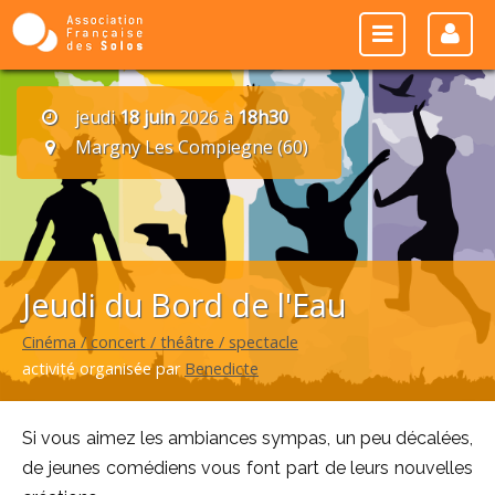
jeudi
18 juin
2026 à
18h30
Margny Les Compiegne (60)
Jeudi du Bord de l'Eau
Cinéma / concert / théâtre / spectacle
activité organisée par
Benedicte
Si vous aimez les ambiances sympas, un peu décalées,
de jeunes comédiens vous font part de leurs nouvelles