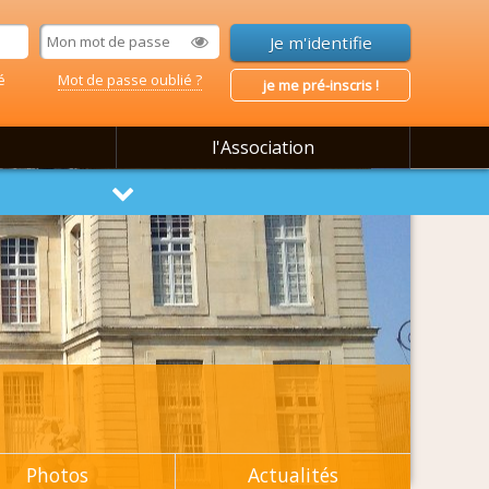
é
Mot de passe oublié ?
je me pré-inscris !
l'Association
Photos
Actualités