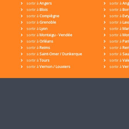
sortir à
Angers
sortir à
Ang
sortir à
Blois
sortir à
Bor
sortir à
Compiègne
sortir à
Evr
sortir à
Grenoble
sortir à
Lav
sortir à
Lyon
sortir à
Mar
sortir à
Montaigu - Vendée
sortir à
Mon
sortir à
Orléans
sortir à
Par
sortir à
Reims
sortir à
Ren
sortir à
Saint-Omer / Dunkerque
sortir à
Sa
sortir à
Tours
sortir à
Val
sortir à
Vernon / Louviers
sortir à
Ver