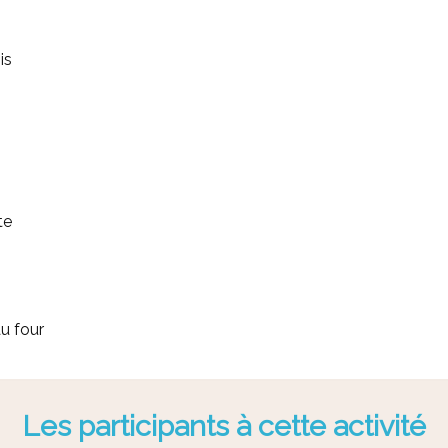
is
te
u four
Les participants à cette activité