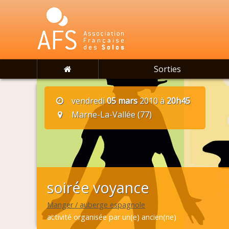
Sorties
vendredi
05 mars
2010 à
20h45
Marne-La-Vallée (77)
soirée voyance
Manger / auberge espagnole
activité organisée par un(e) ancien(ne)