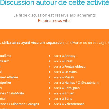
Discussion autour de cette activit
Le fil de discussion est réservé aux adhérents
Rejoins-nous vite
!
es
célibataires ayant vécu une séparation
, un divorce ou un veuvage,
oulême
sortir à
Annecy
deaux
sortir à
Brest
y
sortir à
Fontainebleau
al
sortir à
Le Mans
ne-La-Vallée
sortir à
Massy
tpellier
sortir à
Nantes / Châteaubriant
is
sortir à
Perpignan
nes / Saint-Malo
sortir à
Rouen
umur
sortir à
Sens
ence / Guilherand-Granges
sortir à
Valenciennes