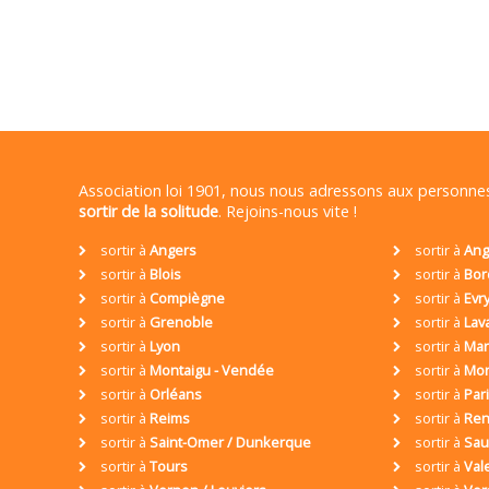
Association loi 1901, nous nous adressons aux personn
sortir de la solitude
. Rejoins-nous vite !
sortir à
Angers
sortir à
Ang
sortir à
Blois
sortir à
Bor
sortir à
Compiègne
sortir à
Evr
sortir à
Grenoble
sortir à
Lav
sortir à
Lyon
sortir à
Mar
sortir à
Montaigu - Vendée
sortir à
Mon
sortir à
Orléans
sortir à
Par
sortir à
Reims
sortir à
Ren
sortir à
Saint-Omer / Dunkerque
sortir à
Sa
sortir à
Tours
sortir à
Val