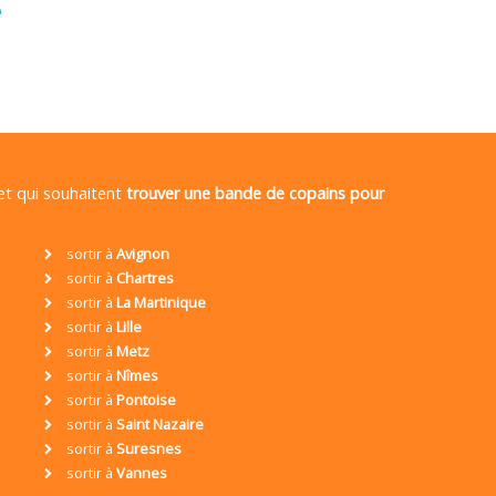
é
 et qui souhaitent
trouver une bande de copains pour
sortir à
Avignon
sortir à
Chartres
sortir à
La Martinique
sortir à
Lille
sortir à
Metz
sortir à
Nîmes
sortir à
Pontoise
sortir à
Saint Nazaire
sortir à
Suresnes
sortir à
Vannes