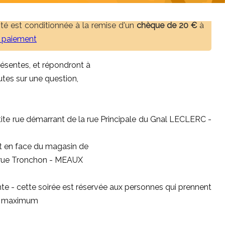
ivité est conditionnée à la remise d'un
chèque de 20 €
à
e paiement
ésentes, et répondront à
utes sur une question,
ite rue démarrant de la rue Principale du Gnal LECLERC -
et en face du magasin de
4 rue Tronchon - MEAUX
nte - cette soirée est réservée aux personnes qui prennent
es maximum