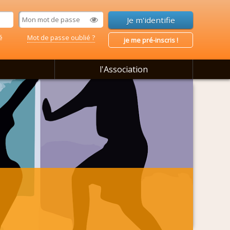
é
Mot de passe oublié ?
je me pré-inscris !
l'Association