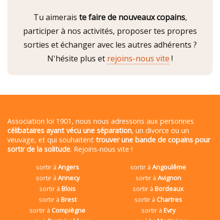
Tu aimerais
te faire de nouveaux copains
,
participer à nos activités, proposer tes propres
sorties et échanger avec les autres adhérents ?
N'hésite plus et
rejoins-nous vite
!
Association loi 1901, nous nous adressons aux personnes
célibataires ayant vécu une séparation
, un divorce ou un
veuvage, et qui souhaitent
trouver une bande de copains pour
sortir de la solitude
. Rejoins-nous vite !
sortir à
Angers
sortir à
Angoulême
sortir à
Annecy
sortir à
Avignon
sortir à
Blois
sortir à
Bordeaux
sortir à
Brest
sortir à
Chartres
sortir à
Compiègne
sortir à
Evry