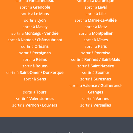
sortir à
Fontainebleau
sortir à
La Martinique
sortir à
Grenoble
sortir à
Laval
sortir à
Le Mans
sortir à
Lille
sortir à
Lyon
sortir à
Marne-La-Vallée
sortir à
Massy
sortir à
Metz
sortir à
Montaigu - Vendée
sortir à
Montpellier
sortir à
Nantes / Châteaubriant
sortir à
Nîmes
sortir à
Orléans
sortir à
Paris
sortir à
Perpignan
sortir à
Pontoise
sortir à
Reims
sortir à
Rennes / Saint-Malo
sortir à
Rouen
sortir à
Saint Nazaire
sortir à
Saint-Omer / Dunkerque
sortir à
Saumur
sortir à
Sens
sortir à
Suresnes
sortir à
Valence / Guilherand-
sortir à
Tours
Granges
sortir à
Valenciennes
sortir à
Vannes
sortir à
Vernon / Louviers
sortir à
Versailles