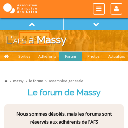
L'
afs
à
Massy
Sorties
Adhérents
Forum
Photos
Actualités
massy
le forum
assemblee generale
Le forum de Massy
Nous sommes désolés, mais les forums sont
réservés aux adhérents de l'AFS