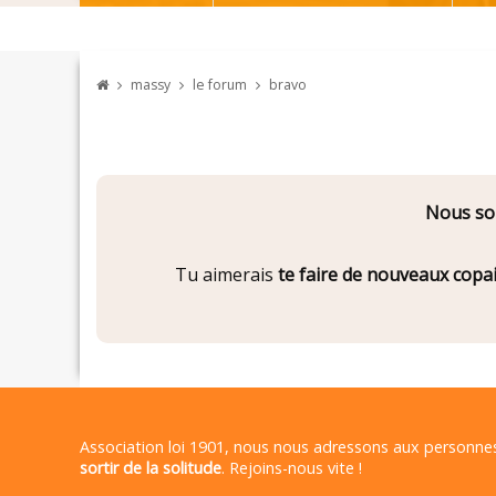
massy
le forum
bravo
Nous som
Tu aimerais
te faire de nouveaux copa
Association loi 1901, nous nous adressons aux personn
sortir de la solitude
. Rejoins-nous vite !