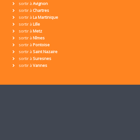
sortir à
Avignon
sortir à
Chartres
sortir à
La Martinique
sortir à
Lille
sortir à
Metz
sortir à
Nîmes
sortir à
Pontoise
sortir à
Saint Nazaire
sortir à
Suresnes
sortir à
Vannes