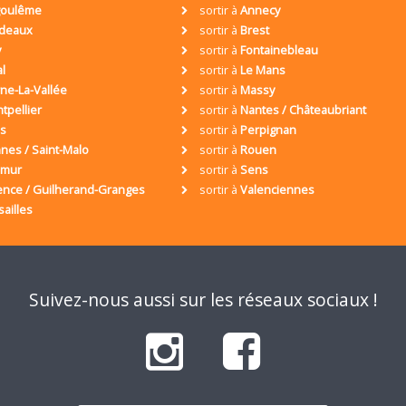
oulême
sortir à
Annecy
deaux
sortir à
Brest
y
sortir à
Fontainebleau
al
sortir à
Le Mans
ne-La-Vallée
sortir à
Massy
tpellier
sortir à
Nantes / Châteaubriant
is
sortir à
Perpignan
nes / Saint-Malo
sortir à
Rouen
umur
sortir à
Sens
ence / Guilherand-Granges
sortir à
Valenciennes
sailles
Suivez-nous aussi sur les réseaux sociaux !