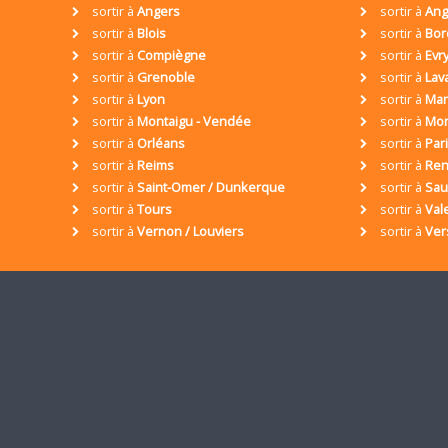
sortir à
Angers
sortir à
Ang
sortir à
Blois
sortir à
Bor
sortir à
Compiègne
sortir à
Evr
sortir à
Grenoble
sortir à
Lav
sortir à
Lyon
sortir à
Mar
sortir à
Montaigu - Vendée
sortir à
Mon
sortir à
Orléans
sortir à
Par
sortir à
Reims
sortir à
Ren
sortir à
Saint-Omer / Dunkerque
sortir à
Sa
sortir à
Tours
sortir à
Val
sortir à
Vernon / Louviers
sortir à
Ver