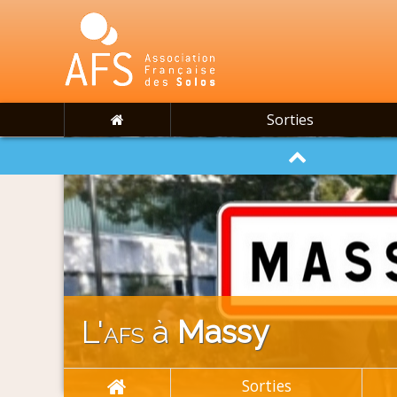
Sorties
L'
afs
à
Massy
Sorties