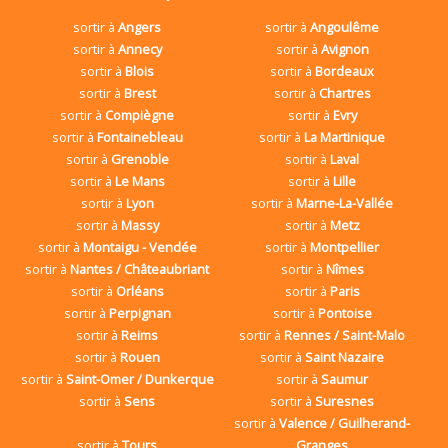
sortir à
Angers
sortir à
Angoulême
sortir à
Annecy
sortir à
Avignon
sortir à
Blois
sortir à
Bordeaux
sortir à
Brest
sortir à
Chartres
sortir à
Compiègne
sortir à
Evry
sortir à
Fontainebleau
sortir à
La Martinique
sortir à
Grenoble
sortir à
Laval
sortir à
Le Mans
sortir à
Lille
sortir à
Lyon
sortir à
Marne-La-Vallée
sortir à
Massy
sortir à
Metz
sortir à
Montaigu - Vendée
sortir à
Montpellier
sortir à
Nantes / Châteaubriant
sortir à
Nîmes
sortir à
Orléans
sortir à
Paris
sortir à
Perpignan
sortir à
Pontoise
sortir à
Reims
sortir à
Rennes / Saint-Malo
sortir à
Rouen
sortir à
Saint Nazaire
sortir à
Saint-Omer / Dunkerque
sortir à
Saumur
sortir à
Sens
sortir à
Suresnes
sortir à
Valence / Guilherand-
sortir à
Tours
Granges