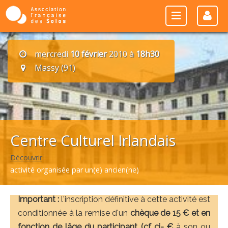
mercredi
10 février
2010 à
18h30
Massy (91)
Centre Culturel Irlandais
Découvrir
activité organisée par un(e) ancien(ne)
Important :
l'inscription définitive à cette activité est
conditionnée à la remise d'un
chèque de 15 € et en
fonction de lâge du participant (cf ci- €
à son ou