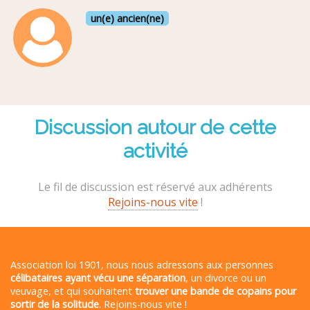
un(e) ancien(ne)
Discussion autour de cette
activité
Le fil de discussion est réservé aux adhérents
Rejoins-nous vite
!
Association loi 1901, nous nous adressons aux personnes
célibataires ayant vécu une séparation
, un divorce ou un
veuvage, et qui souhaitent
trouver une bande de copains pour
sortir de la solitude
. Rejoins-nous vite !