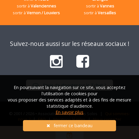
sortir à
Valenciennes
sortir à
Vannes
sortir à
Vernon / Louviers
sortir à
Versailles
Suivez-nous aussi sur les réseaux sociaux !
Envie de discuter sur le Tchat ?
En poursuivant la navigation sur ce site, vous acceptez
l'utilisation de cookies pour
vous proposer des services adaptés et à des fins de mesure
statistique d'audience.
En savoir plus
© 2001 / 2026 • Association Française des Solos |
Qui sommes-
nous ?
|
FAQ
|
Mentions légales
|
Nous contacter
fermer ce bandeau