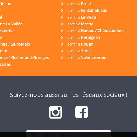
deaux
sortir à
Brest
y
sortir à
Fontainebleau
al
sortir à
Le Mans
ne-La-Vallée
sortir à
Massy
tpellier
sortir à
Nantes / Châteaubriant
is
sortir à
Perpignan
nes / Saint-Malo
sortir à
Rouen
umur
sortir à
Sens
ence / Guilherand-Granges
sortir à
Valenciennes
sailles
Suivez-nous aussi sur les réseaux sociaux !
Envie de discuter sur le Tchat ?