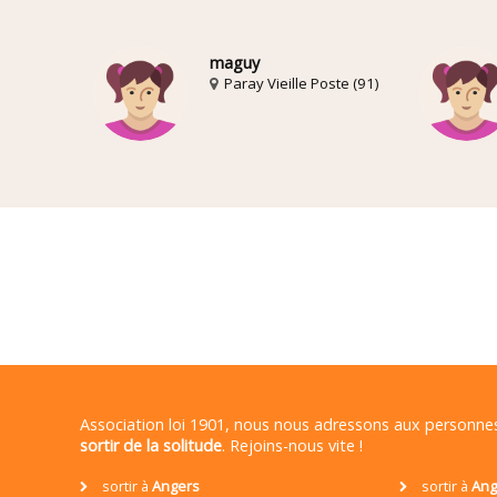
maguy
Paray Vieille Poste (91)
Association loi 1901, nous nous adressons aux personn
sortir de la solitude
. Rejoins-nous vite !
sortir à
Angers
sortir à
Ang