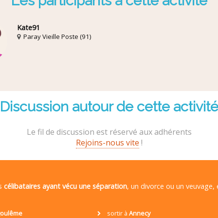
Les participants à cette activité
Kate91
Paray Vieille Poste (91)
Discussion autour de cette activit
Le fil de discussion est réservé aux adhérents
Rejoins-nous vite
!
es
célibataires ayant vécu une séparation
, un divorce ou un veuvage,
oulême
sortir à
Annecy