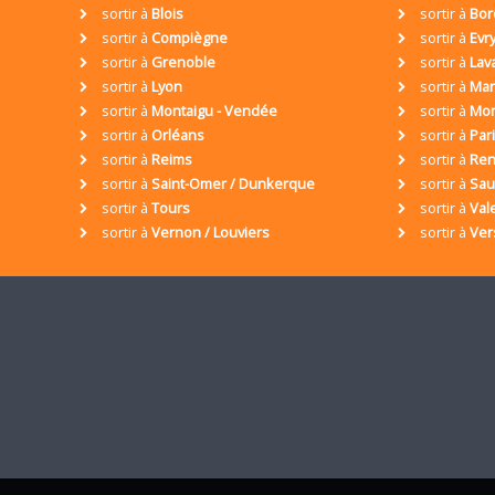
sortir à
Blois
sortir à
Bor
sortir à
Compiègne
sortir à
Evr
sortir à
Grenoble
sortir à
Lav
sortir à
Lyon
sortir à
Mar
sortir à
Montaigu - Vendée
sortir à
Mon
sortir à
Orléans
sortir à
Par
sortir à
Reims
sortir à
Ren
sortir à
Saint-Omer / Dunkerque
sortir à
Sa
sortir à
Tours
sortir à
Val
sortir à
Vernon / Louviers
sortir à
Ver