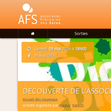
Sorties
samedi
09 mai
2026 à
18h00
Massy (91)
DECOUVERTE DE L'ASSOC
Accueil des nouveaux
activité organisée par
maguy
,
Kate91