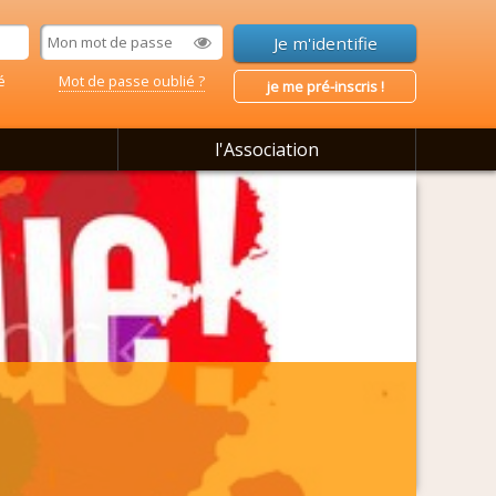
é
Mot de passe oublié ?
je me pré-inscris !
l'Association