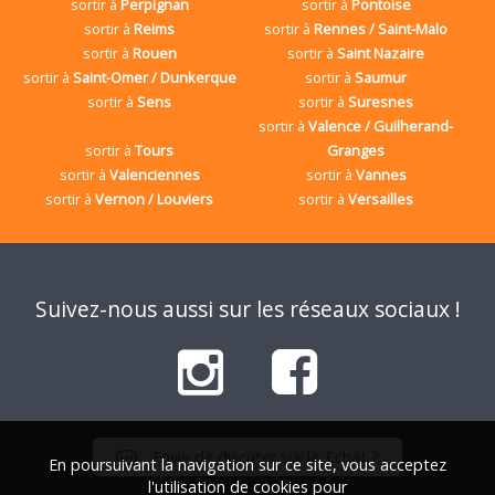
sortir à
Perpignan
sortir à
Pontoise
sortir à
Reims
sortir à
Rennes / Saint-Malo
sortir à
Rouen
sortir à
Saint Nazaire
sortir à
Saint-Omer / Dunkerque
sortir à
Saumur
sortir à
Sens
sortir à
Suresnes
sortir à
Valence / Guilherand-
sortir à
Tours
Granges
sortir à
Valenciennes
sortir à
Vannes
sortir à
Vernon / Louviers
sortir à
Versailles
Suivez-nous aussi sur les réseaux sociaux !
Envie de discuter sur le Tchat ?
En poursuivant la navigation sur ce site, vous acceptez
l'utilisation de cookies pour