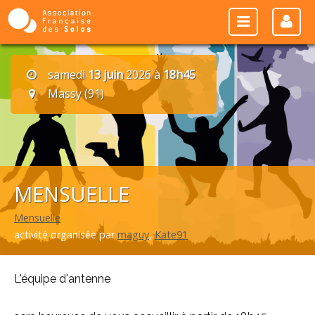
samedi
13 juin
2026 à
18h45
Massy (91)
MENSUELLE
Mensuelle
activité organisée par
maguy
,
Kate91
L'équipe d'antenne