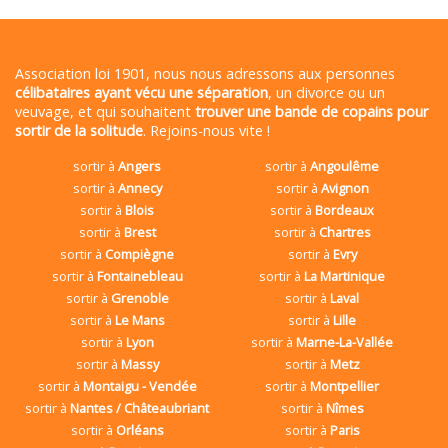
Association loi 1901, nous nous adressons aux personnes
célibataires ayant vécu une séparation
, un divorce ou un
veuvage, et qui souhaitent
trouver une bande de copains pour
sortir de la solitude
. Rejoins-nous vite !
sortir à
Angers
sortir à
Angoulême
sortir à
Annecy
sortir à
Avignon
sortir à
Blois
sortir à
Bordeaux
sortir à
Brest
sortir à
Chartres
sortir à
Compiègne
sortir à
Evry
sortir à
Fontainebleau
sortir à
La Martinique
sortir à
Grenoble
sortir à
Laval
sortir à
Le Mans
sortir à
Lille
sortir à
Lyon
sortir à
Marne-La-Vallée
sortir à
Massy
sortir à
Metz
sortir à
Montaigu - Vendée
sortir à
Montpellier
sortir à
Nantes / Châteaubriant
sortir à
Nîmes
sortir à
Orléans
sortir à
Paris