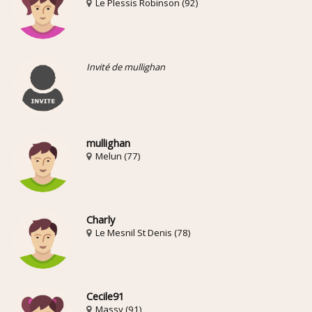
Le Plessis Robinson (92)
Invité de mullighan
mullighan
Melun (77)
Charly
Le Mesnil St Denis (78)
Cecile91
Massy (91)