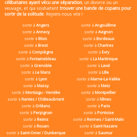
célibataires ayant vécu une séparation
, un divorce ou un
veuvage, et qui souhaitent
trouver une bande de copains pour
sortir de la solitude
. Rejoins-nous vite !
sortir à
Angers
sortir à
Angoulême
sortir à
Annecy
sortir à
Avignon
sortir à
Blois
sortir à
Bordeaux
sortir à
Brest
sortir à
Chartres
sortir à
Compiègne
sortir à
Evry
sortir à
Fontainebleau
sortir à
La Martinique
sortir à
Grenoble
sortir à
Laval
sortir à
Le Mans
sortir à
Lille
sortir à
Lyon
sortir à
Marne-La-Vallée
sortir à
Massy
sortir à
Metz
sortir à
Montaigu - Vendée
sortir à
Montpellier
sortir à
Nantes / Châteaubriant
sortir à
Nîmes
sortir à
Orléans
sortir à
Paris
sortir à
Perpignan
sortir à
Pontoise
sortir à
Reims
sortir à
Rennes / Saint-Malo
sortir à
Rouen
sortir à
Saint Nazaire
sortir à
Saint-Omer / Dunkerque
sortir à
Saumur