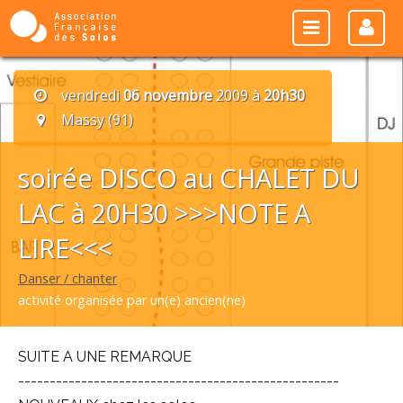
vendredi
06 novembre
2009 à
20h30
Massy (91)
soirée DISCO au CHALET DU
LAC à 20H30 >>>NOTE A
LIRE<<<
Danser / chanter
activité organisée par un(e) ancien(ne)
SUITE A UNE REMARQUE
---------------------------------------------------