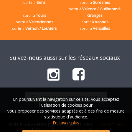
sortir à
Sens
sortir à
Suresnes
sortir à
Valence / Guilherand-
sortir à
Tours
Granges
sortir à
Valenciennes
sortir à
Vannes
sortir à
Vernon / Louviers
sortir à
Versailles
Suivez-nous aussi sur les réseaux sociaux !
Envie de discuter sur le Tchat ?
En poursuivant la navigation sur ce site, vous acceptez
l'utilisation de cookies pour
vous proposer des services adaptés et à des fins de mesure
statistique d'audience.
En savoir plus
© 2001 / 2026 • Association Française des Solos |
Qui sommes-
nous ?
|
FAQ
|
Mentions légales
|
Nous contacter