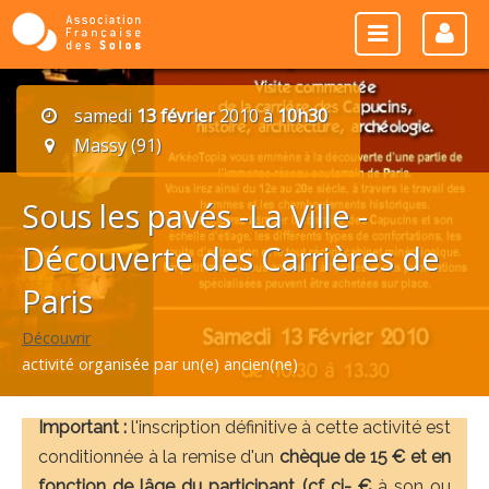
samedi
13 février
2010 à
10h30
Massy (91)
Sous les pavés -La Ville -
Découverte des Carrières de
Paris
Découvrir
activité organisée par un(e) ancien(ne)
Important :
l'inscription définitive à cette activité est
conditionnée à la remise d'un
chèque de 15 € et en
fonction de lâge du participant (cf ci- €
à son ou