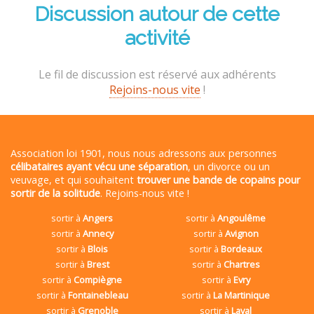
Discussion autour de cette
activité
Le fil de discussion est réservé aux adhérents
Rejoins-nous vite
!
Association loi 1901, nous nous adressons aux personnes
célibataires ayant vécu une séparation
, un divorce ou un
veuvage, et qui souhaitent
trouver une bande de copains pour
sortir de la solitude
. Rejoins-nous vite !
sortir à
Angers
sortir à
Angoulême
sortir à
Annecy
sortir à
Avignon
sortir à
Blois
sortir à
Bordeaux
sortir à
Brest
sortir à
Chartres
sortir à
Compiègne
sortir à
Evry
sortir à
Fontainebleau
sortir à
La Martinique
sortir à
Grenoble
sortir à
Laval