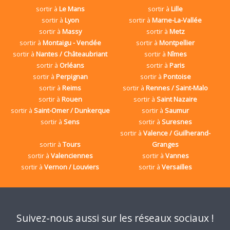
sortir à
Le Mans
sortir à
Lille
sortir à
Lyon
sortir à
Marne-La-Vallée
sortir à
Massy
sortir à
Metz
sortir à
Montaigu - Vendée
sortir à
Montpellier
sortir à
Nantes / Châteaubriant
sortir à
Nîmes
sortir à
Orléans
sortir à
Paris
sortir à
Perpignan
sortir à
Pontoise
sortir à
Reims
sortir à
Rennes / Saint-Malo
sortir à
Rouen
sortir à
Saint Nazaire
sortir à
Saint-Omer / Dunkerque
sortir à
Saumur
sortir à
Sens
sortir à
Suresnes
sortir à
Valence / Guilherand-
sortir à
Tours
Granges
sortir à
Valenciennes
sortir à
Vannes
sortir à
Vernon / Louviers
sortir à
Versailles
Suivez-nous aussi sur les réseaux sociaux !