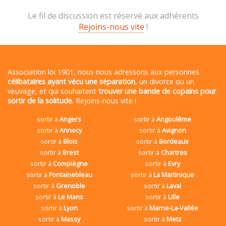
Le fil de discussion est réservé aux adhérents
Rejoins-nous vite
!
Association loi 1901, nous nous adressons aux personnes
célibataires ayant vécu une séparation
, un divorce ou un
veuvage, et qui souhaitent
trouver une bande de copains pour
sortir de la solitude
. Rejoins-nous vite !
sortir à
Angers
sortir à
Angoulême
sortir à
Annecy
sortir à
Avignon
sortir à
Blois
sortir à
Bordeaux
sortir à
Brest
sortir à
Chartres
sortir à
Compiègne
sortir à
Evry
sortir à
Fontainebleau
sortir à
La Martinique
sortir à
Grenoble
sortir à
Laval
sortir à
Le Mans
sortir à
Lille
sortir à
Lyon
sortir à
Marne-La-Vallée
sortir à
Massy
sortir à
Metz