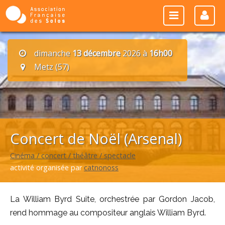
dimanche
13 décembre
2026 à
16h00
Metz (57)
Concert de Noël (Arsenal)
Cinéma / concert / théâtre / spectacle
activité organisée par
catnonoss
La William Byrd Suite, orchestrée par Gordon Jacob,
rend hommage au compositeur anglais William Byrd.