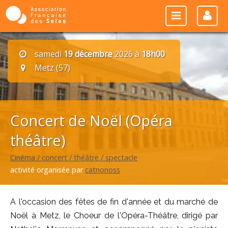
samedi
19 décembre
2026 à
18h00
Metz (57)
Concert de Noël (Opéra
théâtre)
Cinéma / concert / théâtre / spectacle
activité organisée par
catnonoss
A l'occasion des fêtes de fin d'année et du marché de
Noël à Metz, le Choeur de l'Opéra-Théâtre, dirigé par