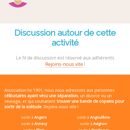
Discussion autour de cette
activité
Le fil de discussion est réservé aux adhérents
Rejoins-nous vite
!
Association loi 1901, nous nous adressons aux personnes
célibataires ayant vécu une séparation
, un divorce ou un
veuvage, et qui souhaitent
trouver une bande de copains pour
sortir de la solitude
. Rejoins-nous vite !
sortir à
Angers
sortir à
Angoulême
sortir à
Annecy
sortir à
Avignon
sortir à
Blois
sortir à
Bordeaux