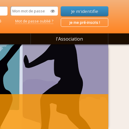
é
Mot de passe oublié ?
je me pré-inscris !
l'Association