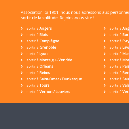
Association loi 1901, nous nous adressons aux personn
sortir de la solitude
. Rejoins-nous vite !
sortir à
Angers
sortir à
Ang
sortir à
Blois
sortir à
Bor
sortir à
Compiègne
sortir à
Evr
sortir à
Grenoble
sortir à
Lav
sortir à
Lyon
sortir à
Mar
sortir à
Montaigu - Vendée
sortir à
Mon
sortir à
Orléans
sortir à
Par
sortir à
Reims
sortir à
Ren
sortir à
Saint-Omer / Dunkerque
sortir à
Sa
sortir à
Tours
sortir à
Val
sortir à
Vernon / Louviers
sortir à
Ver