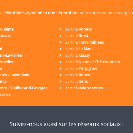
es
célibataires ayant vécu une séparation
, un divorce ou un veuvage,
oulême
sortir à
Annecy
deaux
sortir à
Brest
y
sortir à
Fontainebleau
al
sortir à
Le Mans
ne-La-Vallée
sortir à
Massy
tpellier
sortir à
Nantes / Châteaubriant
is
sortir à
Perpignan
nes / Saint-Malo
sortir à
Rouen
umur
sortir à
Sens
ence / Guilherand-Granges
sortir à
Valenciennes
sailles
Suivez-nous aussi sur les réseaux sociaux !