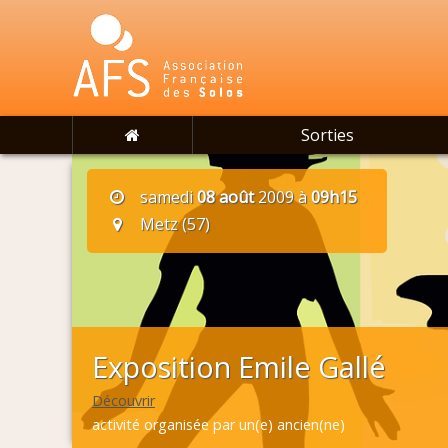
Sorties
samedi
08 août
2009 à
09h15
Metz (57)
Exposition Emile Gallé
Découvrir
activité organisée par un(e) ancien(ne)