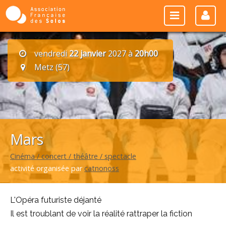
vendredi
22 janvier
2027 à
20h00
Metz (57)
Mars
Cinéma / concert / théâtre / spectacle
activité organisée par
catnonoss
L'Opéra futuriste déjanté
Il est troublant de voir la réalité rattraper la fiction