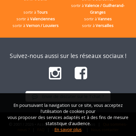
sortir à
Valence / Guilherand-
sortir à
Tours
Granges
sortir à
Valenciennes
sortir à
Vannes
sortir à
Vernon / Louviers
sortir à
Versailles
Suivez-nous aussi sur les réseaux sociaux !
Envie de discuter sur le Tchat ?
En poursuivant la navigation sur ce site, vous acceptez
l'utilisation de cookies pour
vous proposer des services adaptés et à des fins de mesure
statistique d'audience.
© 2001 / 2026 • Association Française des Solos |
Qui sommes-
En savoir plus
nous ?
|
FAQ
|
Mentions légales
|
Nous contacter