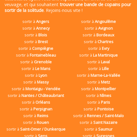
veuvage, et qui souhaitent
trouver une bande de copains pour
sortir de la solitude
. Rejoins-nous vite !
sortir à
Angers
sortir à
Angoulême
sortir à
Annecy
sortir à
Avignon
sortir à
Blois
sortir à
Bordeaux
sortir à
Brest
sortir à
Chartres
sortir à
Compiègne
sortir à
Evry
sortir à
Fontainebleau
sortir à
La Martinique
sortir à
Grenoble
sortir à
Laval
sortir à
Le Mans
sortir à
Lille
sortir à
Lyon
sortir à
Marne-La-Vallée
sortir à
Massy
sortir à
Metz
sortir à
Montaigu - Vendée
sortir à
Montpellier
sortir à
Nantes / Châteaubriant
sortir à
Nîmes
sortir à
Orléans
sortir à
Paris
sortir à
Perpignan
sortir à
Pontoise
sortir à
Reims
sortir à
Rennes / Saint-Malo
sortir à
Rouen
sortir à
Saint Nazaire
sortir à
Saint-Omer / Dunkerque
sortir à
Saumur
sortir à
Sens
sortir à
Suresnes