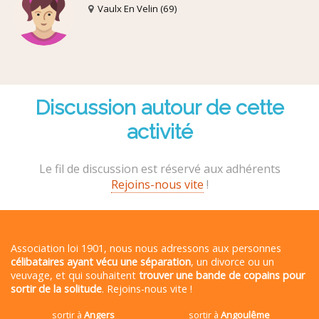
Vaulx En Velin (69)
Discussion autour de cette
activité
Le fil de discussion est réservé aux adhérents
Rejoins-nous vite
!
Association loi 1901, nous nous adressons aux personnes
célibataires ayant vécu une séparation
, un divorce ou un
veuvage, et qui souhaitent
trouver une bande de copains pour
sortir de la solitude
. Rejoins-nous vite !
sortir à
Angers
sortir à
Angoulême