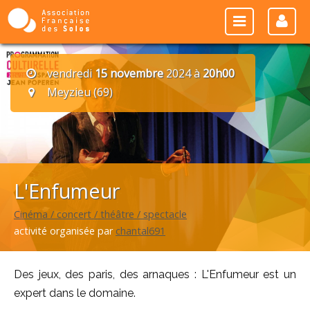
vendredi
15 novembre
2024 à
20h00
Meyzieu (69)
L'Enfumeur
Cinéma / concert / théâtre / spectacle
activité organisée par
chantal691
Des jeux, des paris, des arnaques : L'Enfumeur est un
expert dans le domaine.