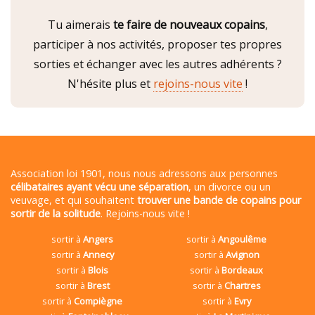
Tu aimerais
te faire de nouveaux copains
,
participer à nos activités, proposer tes propres
sorties et échanger avec les autres adhérents ?
N'hésite plus et
rejoins-nous vite
!
Association loi 1901, nous nous adressons aux personnes
célibataires ayant vécu une séparation
, un divorce ou un
veuvage, et qui souhaitent
trouver une bande de copains pour
sortir de la solitude
. Rejoins-nous vite !
sortir à
Angers
sortir à
Angoulême
sortir à
Annecy
sortir à
Avignon
sortir à
Blois
sortir à
Bordeaux
sortir à
Brest
sortir à
Chartres
sortir à
Compiègne
sortir à
Evry