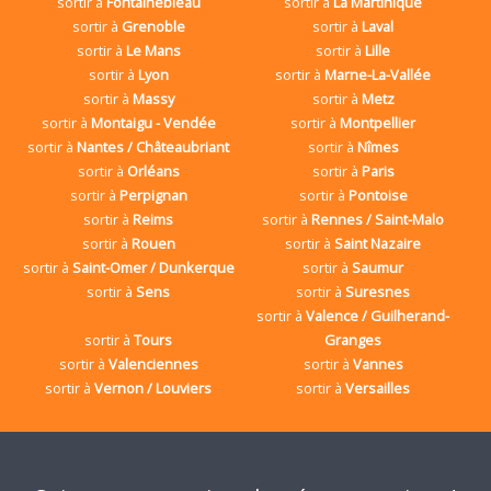
sortir à
Fontainebleau
sortir à
La Martinique
sortir à
Grenoble
sortir à
Laval
sortir à
Le Mans
sortir à
Lille
sortir à
Lyon
sortir à
Marne-La-Vallée
sortir à
Massy
sortir à
Metz
sortir à
Montaigu - Vendée
sortir à
Montpellier
sortir à
Nantes / Châteaubriant
sortir à
Nîmes
sortir à
Orléans
sortir à
Paris
sortir à
Perpignan
sortir à
Pontoise
sortir à
Reims
sortir à
Rennes / Saint-Malo
sortir à
Rouen
sortir à
Saint Nazaire
sortir à
Saint-Omer / Dunkerque
sortir à
Saumur
sortir à
Sens
sortir à
Suresnes
sortir à
Valence / Guilherand-
sortir à
Tours
Granges
sortir à
Valenciennes
sortir à
Vannes
sortir à
Vernon / Louviers
sortir à
Versailles