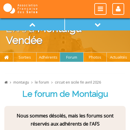
L'
afs
à
Montaigu -
Vendée
Sorties
Adhérents
Forum
Photos
Actualités
montaigu
le forum
circuit en sicile fin avril 2026
Le forum de Montaigu
Nous sommes désolés, mais les forums sont
réservés aux adhérents de l'AFS