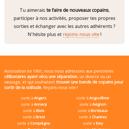
Tu aimerais
te faire de nouveaux copains
,
participer à nos activités, proposer tes propres
sorties et échanger avec les autres adhérents ?
N'hésite plus et
rejoins-nous vite
!
Association loi 1901, nous nous adressons aux personnes
célibataires ayant vécu une séparation
, un divorce ou un
veuvage, et qui souhaitent
trouver une bande de copains pour
sortir de la solitude
. Rejoins-nous vite !
sortir à
Angers
sortir à
Angoulême
sortir à
Annecy
sortir à
Avignon
sortir à
Blois
sortir à
Bordeaux
sortir à
Brest
sortir à
Chartres
sortir à
Compiègne
sortir à
Evry