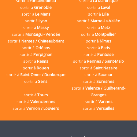
sortir à
Fontainebleau
sortir à
La Martinique
sortir à
Grenoble
sortir à
Laval
sortir à
Le Mans
sortir à
Lille
sortir à
Lyon
sortir à
Marne-La-Vallée
sortir à
Massy
sortir à
Metz
sortir à
Montaigu - Vendée
sortir à
Montpellier
sortir à
Nantes / Châteaubriant
sortir à
Nîmes
sortir à
Orléans
sortir à
Paris
sortir à
Perpignan
sortir à
Pontoise
sortir à
Reims
sortir à
Rennes / Saint-Malo
sortir à
Rouen
sortir à
Saint Nazaire
sortir à
Saint-Omer / Dunkerque
sortir à
Saumur
sortir à
Sens
sortir à
Suresnes
sortir à
Valence / Guilherand-
sortir à
Tours
Granges
sortir à
Valenciennes
sortir à
Vannes
sortir à
Vernon / Louviers
sortir à
Versailles