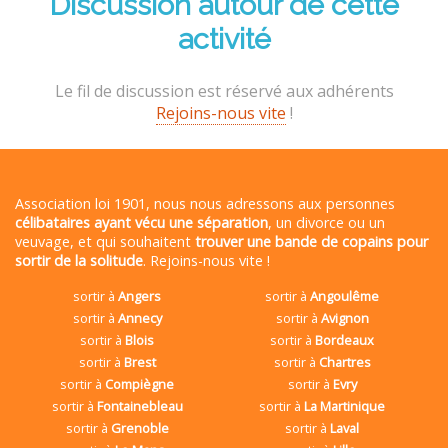
Discussion autour de cette
activité
Le fil de discussion est réservé aux adhérents
Rejoins-nous vite
!
Association loi 1901, nous nous adressons aux personnes
célibataires ayant vécu une séparation
, un divorce ou un
veuvage, et qui souhaitent
trouver une bande de copains pour
sortir de la solitude
. Rejoins-nous vite !
sortir à
Angers
sortir à
Angoulême
sortir à
Annecy
sortir à
Avignon
sortir à
Blois
sortir à
Bordeaux
sortir à
Brest
sortir à
Chartres
sortir à
Compiègne
sortir à
Evry
sortir à
Fontainebleau
sortir à
La Martinique
sortir à
Grenoble
sortir à
Laval