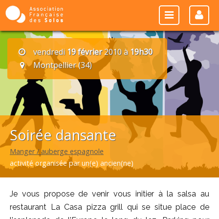
vendredi
19 février
2010 à
19h30
Montpellier (34)
Soirée dansante
Manger / auberge espagnole
activité organisée par un(e) ancien(ne)
Je vous propose de venir vous initier à la salsa au
restaurant La Casa pizza grill qui se situe place de