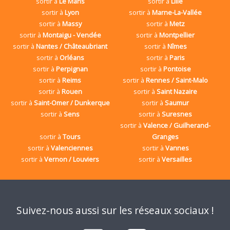
sortir à
Le Mans
sortir à
Lille
sortir à
Lyon
sortir à
Marne-La-Vallée
sortir à
Massy
sortir à
Metz
sortir à
Montaigu - Vendée
sortir à
Montpellier
sortir à
Nantes / Châteaubriant
sortir à
Nîmes
sortir à
Orléans
sortir à
Paris
sortir à
Perpignan
sortir à
Pontoise
sortir à
Reims
sortir à
Rennes / Saint-Malo
sortir à
Rouen
sortir à
Saint Nazaire
sortir à
Saint-Omer / Dunkerque
sortir à
Saumur
sortir à
Sens
sortir à
Suresnes
sortir à
Valence / Guilherand-
sortir à
Tours
Granges
sortir à
Valenciennes
sortir à
Vannes
sortir à
Vernon / Louviers
sortir à
Versailles
Suivez-nous aussi sur les réseaux sociaux !