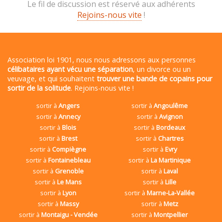
Le fil de discussion est réservé aux adhérents
Rejoins-nous vite
!
Association loi 1901, nous nous adressons aux personnes
célibataires ayant vécu une séparation
, un divorce ou un
veuvage, et qui souhaitent
trouver une bande de copains pour
sortir de la solitude
. Rejoins-nous vite !
sortir à
Angers
sortir à
Angoulême
sortir à
Annecy
sortir à
Avignon
sortir à
Blois
sortir à
Bordeaux
sortir à
Brest
sortir à
Chartres
sortir à
Compiègne
sortir à
Evry
sortir à
Fontainebleau
sortir à
La Martinique
sortir à
Grenoble
sortir à
Laval
sortir à
Le Mans
sortir à
Lille
sortir à
Lyon
sortir à
Marne-La-Vallée
sortir à
Massy
sortir à
Metz
sortir à
Montaigu - Vendée
sortir à
Montpellier