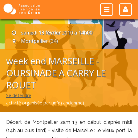
samedi
13 février
2010 à
14h00
Montpellier (34)
week end MARSEILLE -
OURSINADE A CARRY LE
ROUET
Se détendre
activité organisée par un(e) ancien(ne)
Départ de Montpellier sam 13 en début d'après midi
(14h au plus tard) - visite de Marseille : le vieux port, la