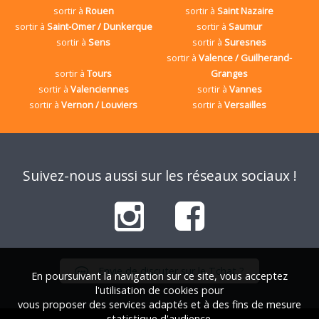
sortir à
Rouen
sortir à
Saint Nazaire
sortir à
Saint-Omer / Dunkerque
sortir à
Saumur
sortir à
Sens
sortir à
Suresnes
sortir à
Valence / Guilherand-
sortir à
Tours
Granges
sortir à
Valenciennes
sortir à
Vannes
sortir à
Vernon / Louviers
sortir à
Versailles
Suivez-nous aussi sur les réseaux sociaux !
Envie de discuter sur le Tchat ?
En poursuivant la navigation sur ce site, vous acceptez
l'utilisation de cookies pour
vous proposer des services adaptés et à des fins de mesure
statistique d'audience.