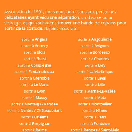
Association loi 1901, nous nous adressons aux personnes
célibataires ayant vécu une séparation
, un divorce ou un
veuvage, et qui souhaitent
trouver une bande de copains pour
sortir de la solitude
. Rejoins-nous vite !
sortir à
Angers
sortir à
Angoulême
sortir à
Annecy
sortir à
Avignon
sortir à
Blois
sortir à
Bordeaux
sortir à
Brest
sortir à
Chartres
sortir à
Compiègne
sortir à
Evry
sortir à
Fontainebleau
sortir à
La Martinique
sortir à
Grenoble
sortir à
Laval
sortir à
Le Mans
sortir à
Lille
sortir à
Lyon
sortir à
Marne-La-Vallée
sortir à
Massy
sortir à
Metz
sortir à
Montaigu - Vendée
sortir à
Montpellier
sortir à
Nantes / Châteaubriant
sortir à
Nîmes
sortir à
Orléans
sortir à
Paris
sortir à
Perpignan
sortir à
Pontoise
sortir à
Reims
sortir à
Rennes / Saint-Malo