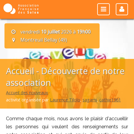
vendredi
10 juillet
2026 à
19h00
Montreuil Bellay (49)
Accueil - Découverte de notre
association
Accueil des nouveaux
activité organisée par
Laurence Tilolo
,
sagami
,
cathie1961
Comme chaque mois, nous avons le plaisir d'accueillir
les personnes qui veulent des renseignements sur