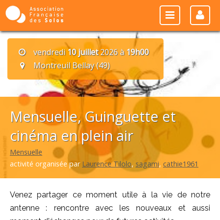
vendredi
10 juillet
2026 à
19h00
Montreuil Bellay (49)
Mensuelle, Guinguette et
cinéma en plein air
Mensuelle
activité organisée par
Laurence Tilolo
,
sagami
,
cathie1961
Venez partager ce moment utile à la vie de notre
antenne : rencontre avec les nouveaux et aussi