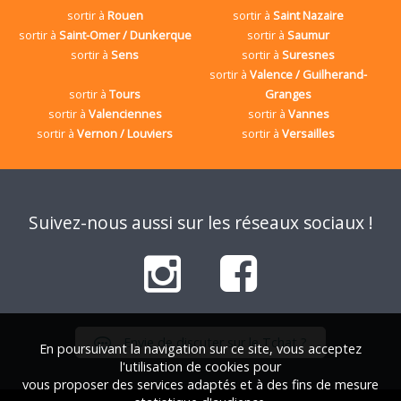
sortir à
Rouen
sortir à
Saint Nazaire
sortir à
Saint-Omer / Dunkerque
sortir à
Saumur
sortir à
Sens
sortir à
Suresnes
sortir à
Valence / Guilherand-
sortir à
Tours
Granges
sortir à
Valenciennes
sortir à
Vannes
sortir à
Vernon / Louviers
sortir à
Versailles
Suivez-nous aussi sur les réseaux sociaux !
Envie de discuter sur le Tchat ?
En poursuivant la navigation sur ce site, vous acceptez
l'utilisation de cookies pour
vous proposer des services adaptés et à des fins de mesure