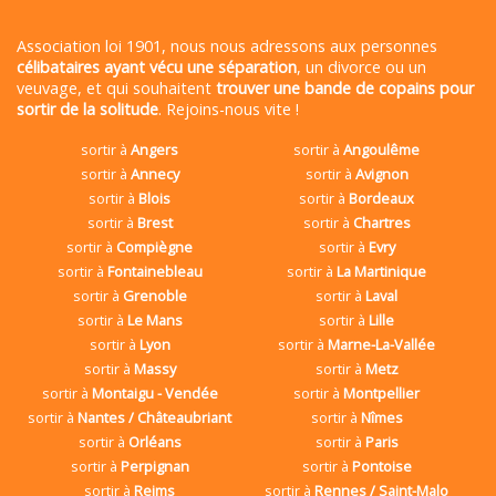
Association loi 1901, nous nous adressons aux personnes
célibataires ayant vécu une séparation
, un divorce ou un
veuvage, et qui souhaitent
trouver une bande de copains pour
sortir de la solitude
. Rejoins-nous vite !
sortir à
Angers
sortir à
Angoulême
sortir à
Annecy
sortir à
Avignon
sortir à
Blois
sortir à
Bordeaux
sortir à
Brest
sortir à
Chartres
sortir à
Compiègne
sortir à
Evry
sortir à
Fontainebleau
sortir à
La Martinique
sortir à
Grenoble
sortir à
Laval
sortir à
Le Mans
sortir à
Lille
sortir à
Lyon
sortir à
Marne-La-Vallée
sortir à
Massy
sortir à
Metz
sortir à
Montaigu - Vendée
sortir à
Montpellier
sortir à
Nantes / Châteaubriant
sortir à
Nîmes
sortir à
Orléans
sortir à
Paris
sortir à
Perpignan
sortir à
Pontoise
sortir à
Reims
sortir à
Rennes / Saint-Malo